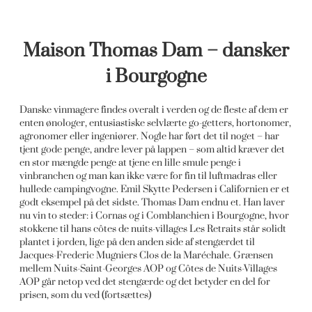
Maison Thomas Dam – dansker
i Bourgogne
Danske vinmagere findes overalt i verden og de fleste af dem er
enten ønologer, entusiastiske selvlærte go-getters, hortonomer,
agronomer eller ingeniører. Nogle har ført det til noget – har
tjent gode penge, andre lever på lappen – som altid kræver det
en stor mængde penge at tjene en lille smule penge i
vinbranchen og man kan ikke være for fin til luftmadras eller
hullede campingvogne. Emil Skytte Pedersen i Californien er et
godt eksempel på det sidste. Thomas Dam endnu et. Han laver
nu vin to steder: i Cornas og i Comblanchien i Bourgogne, hvor
stokkene til hans côtes de nuits-villages Les Retraits står solidt
plantet i jorden, lige på den anden side af stengærdet til
Jacques-Frederic Mugniers Clos de la Maréchale. Grænsen
mellem Nuits-Saint-Georges AOP og Côtes de Nuits-Villages
AOP går netop ved det stengærde og det betyder en del for
prisen, som du ved (fortsættes)