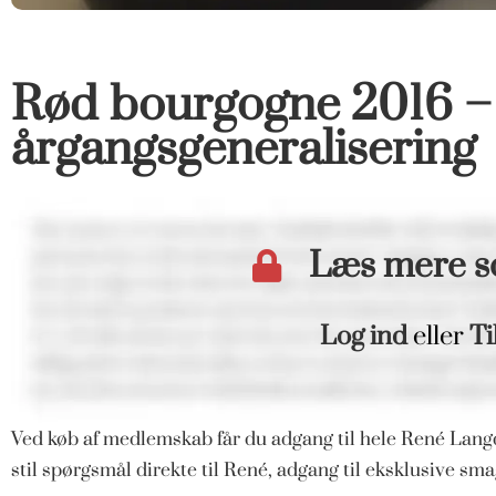
Rød bourgogne 2016 – e
årgangsgeneralisering
Læs mere 
Log ind
eller
Ti
Ved køb af medlemskab får du adgang til hele René Langd
stil spørgsmål direkte til René, adgang til eksklusive s