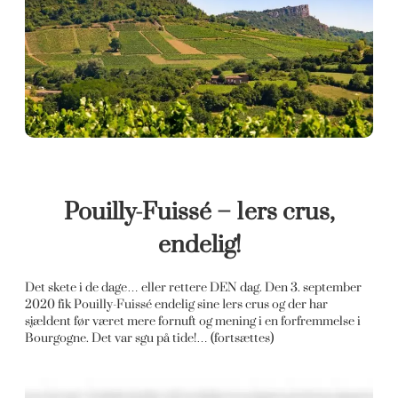
Pouilly-Fuissé – 1ers crus,
endelig!
Det skete i de dage… eller rettere DEN dag. Den 3. september
2020 fik Pouilly-Fuissé endelig sine 1ers crus og der har
sjældent før været mere fornuft og mening i en forfremmelse i
Bourgogne. Det var sgu på tide!… (fortsættes)