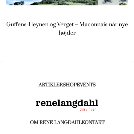
Guffens-Heynen og Verget – Maconnais når nye
højder
ARTIKLER
SHOP
EVENTS
OM RENE LANGDAHL
KONTAKT