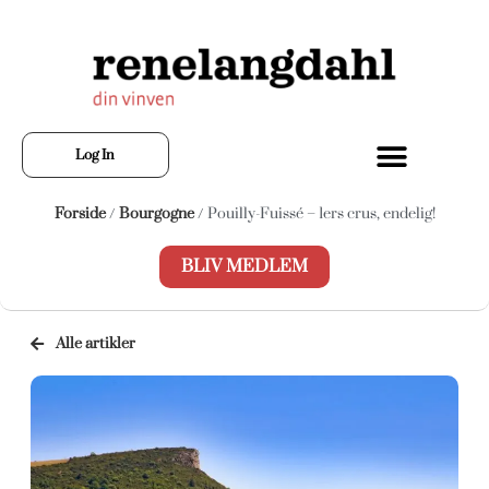
Log In
Forside
/
Bourgogne
/ Pouilly-Fuissé – 1ers crus, endelig!
BLIV MEDLEM
Alle artikler