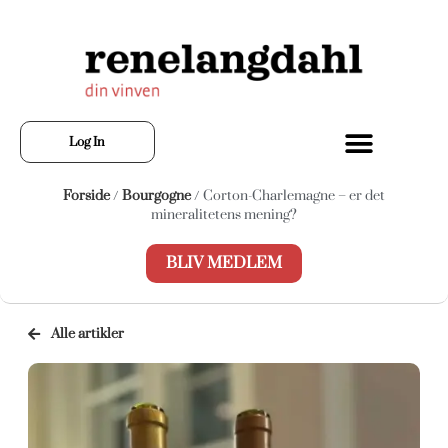
Log In
Forside
/
Bourgogne
/ Corton-Charlemagne – er det
mineralitetens mening?
BLIV MEDLEM
Alle artikler