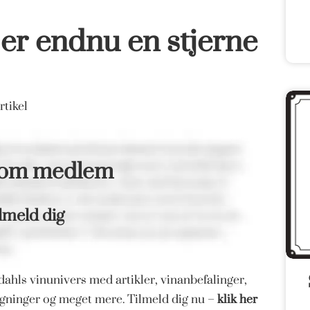
er endnu en stjerne
tikel
som medlem
lmeld dig
ahls vinunivers med artikler, vinanbefalinger,
magninger og meget mere. Tilmeld dig nu –
klik her