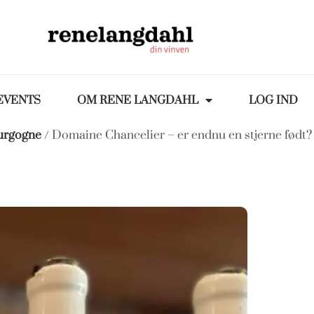
EVENTS
OM RENE LANGDAHL
LOG IND
urgogne
/ Domaine Chancelier – er endnu en stjerne født?