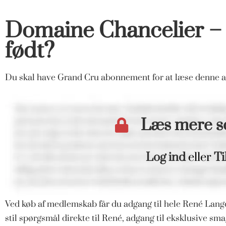
Domaine Chancelier – 
født?
Du skal have Grand Cru abonnement for at læse denne ar
Læs mere 
Log ind
eller
Ti
Ved køb af medlemskab får du adgang til hele René Langd
stil spørgsmål direkte til René, adgang til eksklusive s