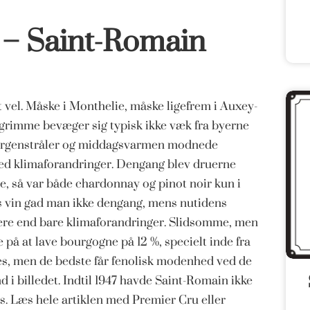
 – Saint-Romain
 vel. Måske i Monthelie, måske ligefrem i Auxey-
lgrimme bevæger sig typisk ikke væk fra byerne
 morgenstråler og middagsvarmen modnede
 hed klimaforandringer. Dengang blev druerne
e, så var både chardonnay og pinot noir kun i
gs vin gad man ikke dengang, mens nutidens
t mere end bare klimaforandringer. Slidsomme, men
 på at lave bourgogne på 12 %, specielt inde fra
tes, men de bedste får fenolisk modenhed ved de
i billedet. Indtil 1947 havde Saint-Romain ikke
s. Læs hele artiklen med Premier Cru eller