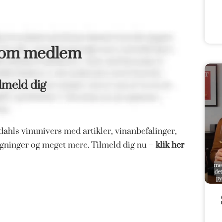
som medlem
lmeld dig
ahls vinunivers med artikler, vinanbefalinger,
magninger og meget mere. Tilmeld dig nu –
klik her