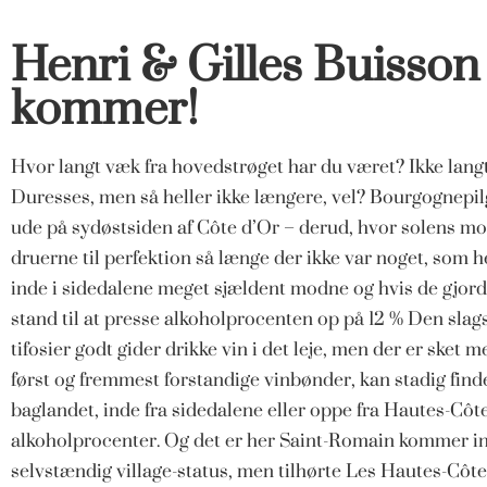
Henri & Gilles Buisson
kommer!
Hvor langt væk fra hovedstrøget har du været? Ikke langt
Duresses, men så heller ikke længere, vel? Bourgognepi
ude på sydøstsiden af Côte d’Or – derud, hvor solens
druerne til perfektion så længe der ikke var noget, som
inde i sidedalene meget sjældent modne og hvis de gjord
stand til at presse alkoholprocenten op på 12 % Den sla
tifosier godt gider drikke vin i det leje, men der er ske
først og fremmest forstandige vinbønder, kan stadig finde
baglandet, inde fra sidedalene eller oppe fra Hautes-Cô
alkoholprocenter. Og det er her Saint-Romain kommer ind 
selvstændig village-status, men tilhørte Les Hautes-Côte