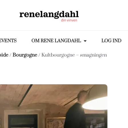
EVENTS
OM RENE LANGDAHL
LOG IND
side
/
Bourgogne
/ Kultbourgogne – smagningen