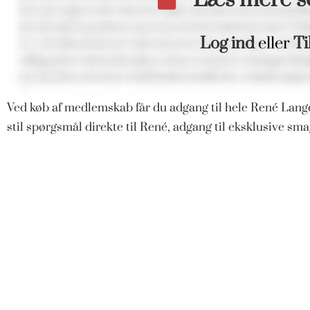
Log ind
eller
Ti
Ved køb af medlemskab får du adgang til hele René Langd
stil spørgsmål direkte til René, adgang til eksklusive s