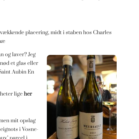
svækkende placering, midt i staben hos Charles
nnæ
n og laver? Jeg
nød et glas eller
Saint Aubin En
heter lige
her
 men mit opslag
eignots i Vosne-
x’ parcel i