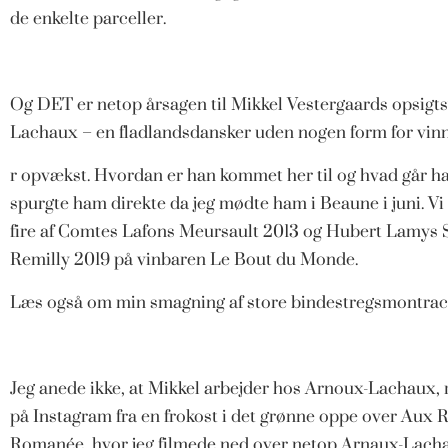
de enkelte parceller.
Og DET er netop årsagen til Mikkel Vestergaards opsigt
Lachaux – en fladlandsdansker uden nogen form for vi
r opvækst. Hvordan er han kommet her til og hvad går ha
spurgte ham direkte da jeg mødte ham i Beaune i juni. Vi 
fire af Comtes Lafons Meursault 2013 og Hubert Lamys 
Remilly 2019 på vinbaren Le Bout du Monde.
Læs også om min smagning af store bindestregsmontrac
Jeg anede ikke, at Mikkel arbejder hos Arnoux-Lachaux,
på Instagram fra en frokost i det grønne oppe over Aux R
Romanée, hvor jeg filmede ned over netop Arnaux-Lachau