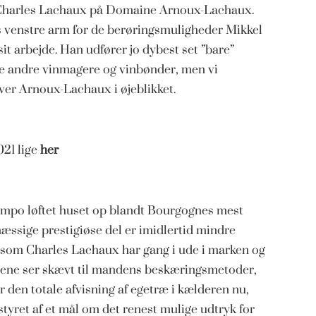
or Charles Lachaux på Domaine Arnoux-Lachaux.
s venstre arm for de berøringsmuligheder Mikkel
it arbejde. Han udfører jo dybest set ”bare”
lle andre vinmagere og vinbønder, men vi
ver Arnoux-Lachaux i øjeblikket.
021 lige
her
ntempo løftet huset op blandt Bourgognes mest
ssige prestigiøse del er imidlertid mindre
, som Charles Lachaux har gang i ude i marken og
dene ser skævt til mandens beskæringsmetoder,
 den totale afvisning af egetræ i kælderen nu,
styret af et mål om det renest mulige udtryk for