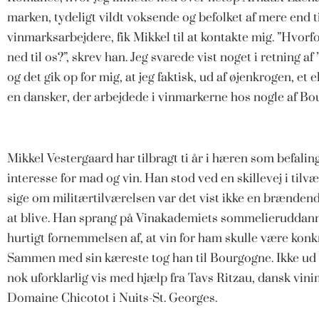
marken, tydeligt vildt voksende og befolket af mere end t
vinmarksarbejdere, fik Mikkel til at kontakte mig. ”Hvorf
ned til os?”, skrev han. Jeg svarede vist noget i retning 
og det gik op for mig, at jeg faktisk, ud af øjenkrogen, et
en dansker, der arbejdede i vinmarkerne hos nogle af B
Mikkel Vestergaard har tilbragt ti år i hæren som befalin
interesse for mad og vin. Han stod ved en skillevej i tilv
sige om militærtilværelsen var det vist ikke en brændende
at blive. Han sprang på Vinakademiets sommelieruddanne
hurtigt fornemmelsen af, at vin for ham skulle være konkr
Sammen med sin kæreste tog han til Bourgogne. Ikke ud 
nok uforklarlig vis med hjælp fra Tavs Ritzau, dansk vi
Domaine Chicotot i Nuits-St. Georges.