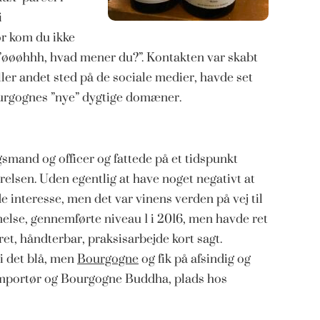
i
or kom du ikke
af ”øøøhhh, hvad mener du?”. Kontakten var skabt
 eller andet sted på de sociale medier, havde set
ourgognes ”nye” dygtige domæner.
gsmand og officer og fattede på et tidspunkt
ærelsen. Uden egentlig at have noget negativt at
 interesse, men det var vinens verden på vej til
lse, gennemførte niveau 1 i 2016, men havde ret
et, håndterbar, praksisarbejde kort sagt.
i det blå, men
Bourgogne
og fik på afsindig og
nimportør og Bourgogne Buddha, plads hos