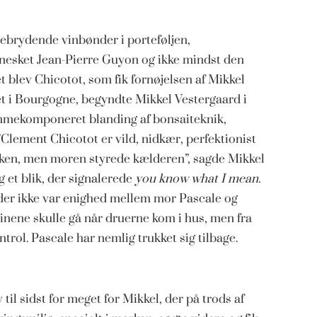
nebrydende vinbønder i porteføljen,
nesket Jean-Pierre Guyon og ikke mindst den
blev Chicotot, som fik fornøjelsen af Mikkel
et i Bourgogne, begyndte Mikkel Vestergaard i
emmekomponeret blanding af bonsaiteknik,
 ”Clement
Chicotot er vild, nidkær, perfektionist
ken, men moren styrede kælderen”, sagde Mikkel
 et blik, der signalerede
you know what I mean.
t der ikke var enighed mellem mor Pascale og
inene skulle gå når druerne kom i hus, men fra
trol. Pascale har nemlig trukket sig tilbage.
il sidst for meget for Mikkel, der på trods af