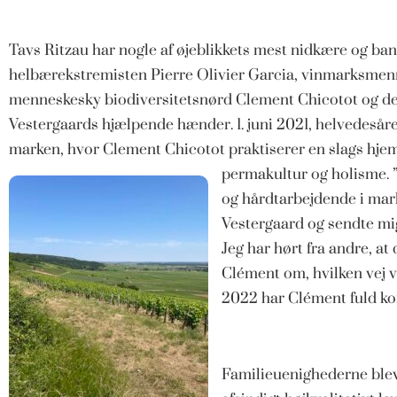
Tavs Ritzau har nogle af øjeblikkets mest nidkære og ba
helbærekstremisten Pierre Olivier Garcia, vinmarksmen
menneskesky biodiversitetsnørd Clement Chicotot og det 
Vestergaards hjælpende hænder. 1. juni 2021, helvedesår
marken, hvor Clement Chicotot praktiserer en slags hj
permakultur og holisme.
og hårdtarbejdende i mar
Vestergaard og sendte mig
Jeg har hørt fra andre, a
Clément om, hvilken vej v
2022 har Clément fuld kon
Familieuenighederne blev t