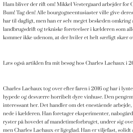
Ham bliver der rift om! Mikkel Vestergaard arbejder f
Bum! Tag den! Alle bourgogneentusiaster ville give dere
har til dagligt, men han er selv meget beskeden omkring s
landbrugsdrift og tekniske foreteelser i kælderen som a
kommer ikke udenom, at der hviler et helt særligt skær o
Læs også artiklen fra mit besøg hos Charles Lachaux i 2
Charles Lachaux tog over efter faren i 2016 og har i ly
hypede og desværre horribelt dyre vinhuse. Den pengemæ
interessant her. Det handler om det enestående arbejde
nede i kælderen. Han foretager eksperimenter, nabogår
ryster på hovedet af mandetimeforbruget, undrer sig over
men Charles Lachaux er ligeglad. Han er viljefast, solidt 