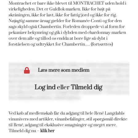
Montrachet er bare ikke blevet til MONTRACHET uden hold i
virkeligheden. Det er Guldlok-marken. Ikke for højt på
skråningen, ikke for lavt, ikke for fattig jord og ikke for rig.
Nøjagtig samme årsag gælder for Romanée-Conti og for den
sags skyld også Chambertin. Forleden droppede vi al form for
pekuniær bekymring og gik i dybden med chardonnay-marken
over dem alle og tillod os endda at bore lige så dybt i
forståelsen og udtrykket for Chambertin…. (fortsættes)
Læs mere som medlem
Log ind
eller
Tilmeld dig
Ved køb af medlemskab får du adgang til hele René Langdahls
vinunivers med artikler, vinanbefalinger, stil spørgsmål direkte
til René, adgang til eksklusive smagninger og meget mere.
Tilmeld dig nu –
klik her