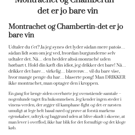
det er jo bare vin
Montrachet og Chambertin-det er jo
bare vin
Udtaler du t’et? Ja jeg synes det lyder sådan mere patois…
sådan lidt som om jeg ved, hvordan burgunderne selv
udtaler det. Nå… den hedder altså monraché uden
hørbart t. Hold din kæft din idiot, jeg drikker det bare! Nå…
drikker det bare… virkelig… blærerøv… vil du bare vise,
hvor mange penge du har… blaserte pong! Man DRIKKER
ikke montrachet, man optager den i kroppen.
En gang for længe siden overhørte jeg ovenstående samtale –
nogenlunde taget fra hukommelsen. Jeg kender ingen steder i
vinens verden, der ægger til kamphane-fight og det er næsten
umuligt at lege helt basal nørd og prøve at forstå markens
egenskaber, udtryk og baggrund uden at blive skudt i skoene, at
man lever i overflod, ikke har blik for det fornuftige og det kloge
køb.