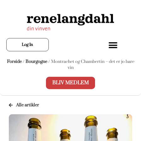
Log In
Forside
/
Bourgogne
/ Montrachet og Chambertin – det er jo bare
vin
BLIV MEDLEM
Alle artikler