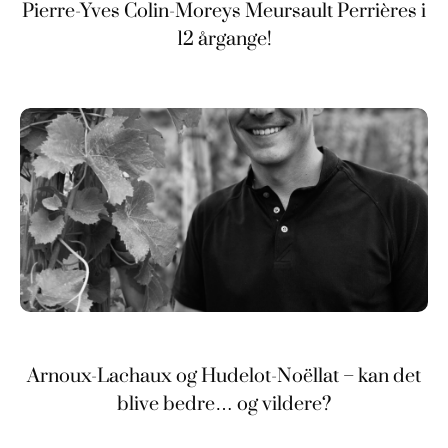
Pierre-Yves Colin-Moreys Meursault Perrières i
12 årgange!
Arnoux-Lachaux og Hudelot-Noëllat – kan det
blive bedre… og vildere?