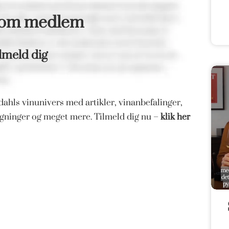
som medlem
lmeld dig
ahls vinunivers med artikler, vinanbefalinger,
magninger og meget mere. Tilmeld dig nu –
klik her