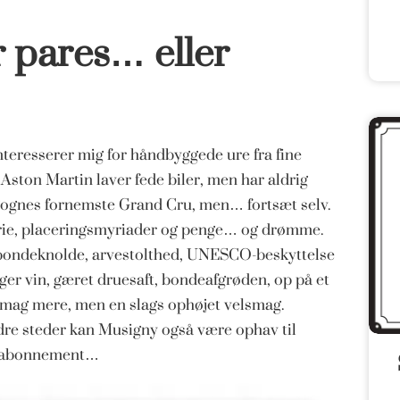
 pares… eller
interesserer mig for håndbyggede ure fra fine
Aston Martin laver fede biler, men har aldrig
rgognes fornemste Grand Cru, men… fortsæt selv.
orie, placeringsmyriader og penge… og drømme.
å bondeknolde, arvestolthed, UNESCO-beskyttelse
nger vin, gæret druesaft, bondeafgrøden, op på et
elsmag mere, men en slags ophøjet velsmag.
re steder kan Musigny også være ophav til
ru-abonnement…