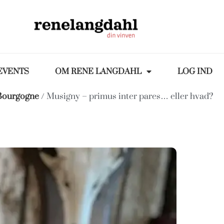
EVENTS
OM RENE LANGDAHL
LOG IND
Bourgogne
/ Musigny – primus inter pares… eller hvad?