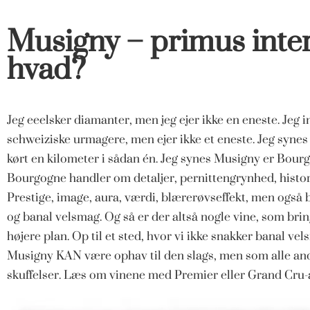
Musigny – primus inter
hvad?
Jeg eeelsker diamanter, men jeg ejer ikke en eneste. Jeg 
schweiziske urmagere, men ejer ikke et eneste. Jeg synes 
kørt en kilometer i sådan én. Jeg synes Musigny er Bou
Bourgogne handler om detaljer, pernittengrynhed, hist
Prestige, image, aura, værdi, blærerøvseffekt, men ogs
og banal velsmag. Og så er der altså nogle vine, som bri
højere plan. Op til et sted, hvor vi ikke snakker banal v
Musigny KAN være ophav til den slags, men som alle and
skuffelser. Læs om vinene med Premier eller Grand C