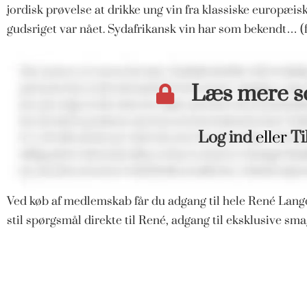
jordisk prøvelse at drikke ung vin fra klassiske europæis
gudsriget var nået. Sydafrikansk vin har som bekendt… (
Læs mere 
Log ind
eller
Ti
Ved køb af medlemskab får du adgang til hele René Langd
stil spørgsmål direkte til René, adgang til eksklusive s