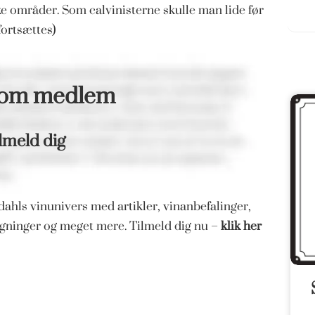
ke områder. Som calvinisterne skulle man lide før
fortsættes)
som medlem
lmeld dig
ahls vinunivers med artikler, vinanbefalinger,
magninger og meget mere. Tilmeld dig nu –
klik her