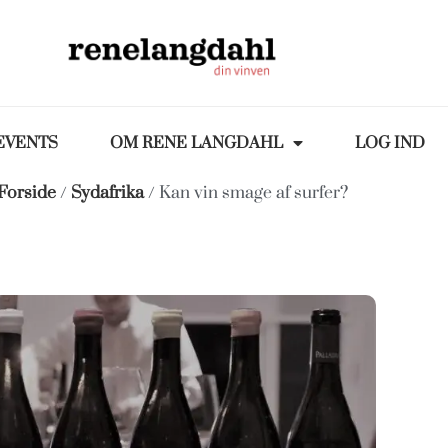
EVENTS
OM RENE LANGDAHL
LOG IND
Forside
/
Sydafrika
/ Kan vin smage af surfer?