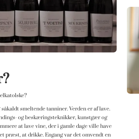
r?
elkatolske?
såkaldt smeltende tanniner. Verden er af lave.
indings- og beskæringsteknikker, kunstgær og
mmere at lave vine, der i gamle dage ville have
let præst, at drikke. Engang var det omvendt en