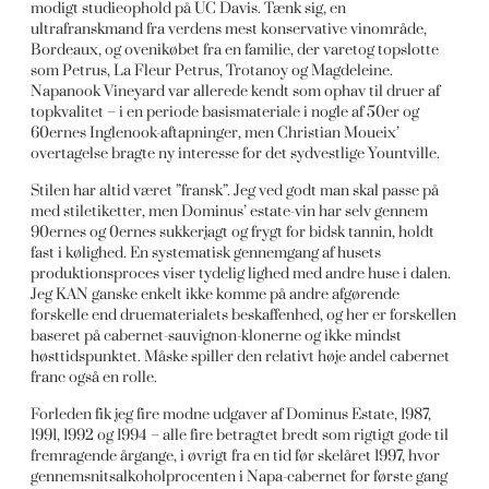
modigt studieophold på UC Davis. Tænk sig, en
ultrafranskmand fra verdens mest konservative vinområde,
Bordeaux, og ovenikøbet fra en familie, der varetog topslotte
som Petrus, La Fleur Petrus, Trotanoy og Magdeleine.
Napanook Vineyard var allerede kendt som ophav til druer af
topkvalitet – i en periode basismateriale i nogle af 50er og
60ernes Inglenook-aftapninger, men Christian Moueix’
overtagelse bragte ny interesse for det sydvestlige Yountville.
Stilen har altid været ”fransk”. Jeg ved godt man skal passe på
med stiletiketter, men Dominus’ estate-vin har selv gennem
90ernes og 0ernes sukkerjagt og frygt for bidsk tannin, holdt
fast i kølighed. En systematisk gennemgang af husets
produktionsproces viser tydelig lighed med andre huse i dalen.
Jeg KAN ganske enkelt ikke komme på andre afgørende
forskelle end druematerialets beskaffenhed, og her er forskellen
baseret på cabernet-sauvignon-klonerne og ikke mindst
høsttidspunktet. Måske spiller den relativt høje andel cabernet
franc også en rolle.
Forleden fik jeg fire modne udgaver af Dominus Estate, 1987,
1991, 1992 og 1994 – alle fire betragtet bredt som rigtigt gode til
fremragende årgange, i øvrigt fra en tid før skelåret 1997, hvor
gennemsnitsalkoholprocenten i Napa-cabernet for første gang