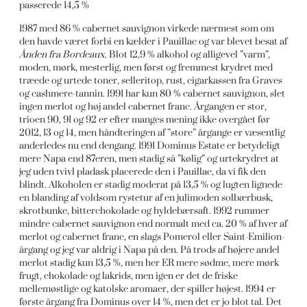
passerede 14,5 %
1987 med 86 % cabernet sauvignon virkede nærmest som om
den havde været forbi en kælder i Pauillac og var blevet besat af
Ånden fra Bordeaux
. Blot 12,9 % alkohol og alligevel ”varm”,
moden, mørk, mesterlig, men først og fremmest krydret med
træede og urtede toner, selleritop, rust, cigarkassen fra Graves
og cashmere-tannin. 1991 har kun 80 % cabernet sauvignon, slet
ingen merlot og høj andel cabernet franc. Årgangen er stor,
trioen 90, 91 og 92 er efter manges mening ikke overgået før
2012, 13 og 14, men håndteringen af ”store” årgange er væsentlig
anderledes nu end dengang. 1991 Dominus Estate er betydeligt
mere Napa end 87eren, men stadig så ”kølig” og urtekrydret at
jeg uden tvivl pladask placerede den i Pauillac, da vi fik den
blindt. Alkoholen er stadig moderat på 13,5 % og lugten lignede
en blanding af voldsom rystetur af en julimoden solbærbusk,
skrotbunke, bitterchokolade og hyldebærsaft. 1992 rummer
mindre cabernet sauvignon end normalt med ca. 20 % af hver af
merlot og cabernet franc, en slags Pomerol eller Saint-Emilion-
årgang og jeg var aldrig i Napa på den. På trods af højere andel
merlot stadig kun 13,5 %, men her ER mere sødme, mere mørk
frugt, chokolade og lakrids, men igen er det de friske
mellemøstlige og katolske aromaer, der spiller højest. 1994 er
første årgang fra Dominus over 14 %, men det er jo blot tal. Det