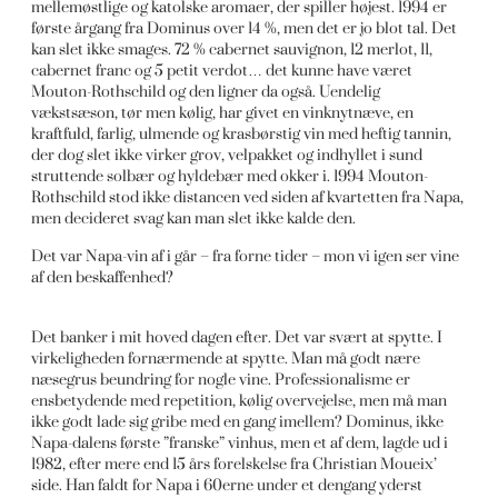
mellemøstlige og katolske aromaer, der spiller højest. 1994 er
første årgang fra Dominus over 14 %, men det er jo blot tal. Det
kan slet ikke smages. 72 % cabernet sauvignon, 12 merlot, 11,
cabernet franc og 5 petit verdot… det kunne have været
Mouton-Rothschild og den ligner da også. Uendelig
vækstsæson, tør men kølig, har givet en vinknytnæve, en
kraftfuld, farlig, ulmende og krasbørstig vin med heftig tannin,
der dog slet ikke virker grov, velpakket og indhyllet i sund
struttende solbær og hyldebær med okker i. 1994 Mouton-
Rothschild stod ikke distancen ved siden af kvartetten fra Napa,
men decideret svag kan man slet ikke kalde den.
Det var Napa-vin af i går – fra forne tider – mon vi igen ser vine
af den beskaffenhed?
Det banker i mit hoved dagen efter. Det var svært at spytte. I
virkeligheden fornærmende at spytte. Man må godt nære
næsegrus beundring for nogle vine. Professionalisme er
ensbetydende med repetition, kølig overvejelse, men må man
ikke godt lade sig gribe med en gang imellem? Dominus, ikke
Napa-dalens første ”franske” vinhus, men et af dem, lagde ud i
1982, efter mere end 15 års forelskelse fra Christian Moueix’
side. Han faldt for Napa i 60erne under et dengang yderst