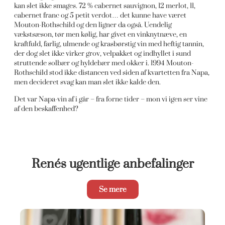
kan slet ikke smages. 72 % cabernet sauvignon, 12 merlot, 11,
cabernet franc og 5 petit verdot… det kunne have været
Mouton-Rothschild og den ligner da også. Uendelig
vækstsæson, tør men kølig, har givet en vinknytnæve, en
kraftfuld, farlig, ulmende og krasbørstig vin med heftig tannin,
der dog slet ikke virker grov, velpakket og indhyllet i sund
struttende solbær og hyldebær med okker i. 1994 Mouton-
Rothschild stod ikke distancen ved siden af kvartetten fra Napa,
men decideret svag kan man slet ikke kalde den.
Det var Napa-vin af i går – fra forne tider – mon vi igen ser vine
af den beskaffenhed?
Renés ugentlige anbefalinger
Se mere