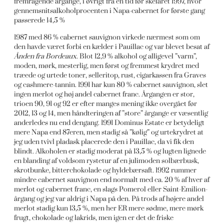
fremragende årgange, i øvrigt fra en tid før skelåret 1997, hvor
gennemsnitsalkoholprocenten i Napa-cabernet for første gang
passerede 14,5 %
1987 med 86 % cabernet sauvignon virkede nærmest som om
den havde været forbi en kælder i Pauillac og var blevet besat af
Ånden fra Bordeaux
. Blot 12,9 % alkohol og alligevel ”varm”,
moden, mørk, mesterlig, men først og fremmest krydret med
træede og urtede toner, selleritop, rust, cigarkassen fra Graves
og cashmere-tannin. 1991 har kun 80 % cabernet sauvignon, slet
ingen merlot og høj andel cabernet franc. Årgangen er stor,
trioen 90, 91 og 92 er efter manges mening ikke overgået før
2012, 13 og 14, men håndteringen af ”store” årgange er væsentlig
anderledes nu end dengang. 1991 Dominus Estate er betydeligt
mere Napa end 87eren, men stadig så ”kølig” og urtekrydret at
jeg uden tvivl pladask placerede den i Pauillac, da vi fik den
blindt. Alkoholen er stadig moderat på 13,5 % og lugten lignede
en blanding af voldsom rystetur af en julimoden solbærbusk,
skrotbunke, bitterchokolade og hyldebærsaft. 1992 rummer
mindre cabernet sauvignon end normalt med ca. 20 % af hver af
merlot og cabernet franc, en slags Pomerol eller Saint-Emilion-
årgang og jeg var aldrig i Napa på den. På trods af højere andel
merlot stadig kun 13,5 %, men her ER mere sødme, mere mørk
frugt, chokolade og lakrids, men igen er det de friske