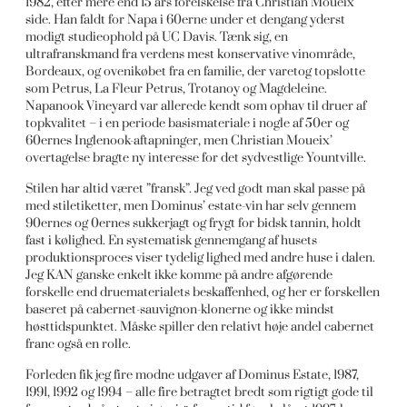
1982, efter mere end 15 års forelskelse fra Christian Moueix’
side. Han faldt for Napa i 60erne under et dengang yderst
modigt studieophold på UC Davis. Tænk sig, en
ultrafranskmand fra verdens mest konservative vinområde,
Bordeaux, og ovenikøbet fra en familie, der varetog topslotte
som Petrus, La Fleur Petrus, Trotanoy og Magdeleine.
Napanook Vineyard var allerede kendt som ophav til druer af
topkvalitet – i en periode basismateriale i nogle af 50er og
60ernes Inglenook-aftapninger, men Christian Moueix’
overtagelse bragte ny interesse for det sydvestlige Yountville.
Stilen har altid været ”fransk”. Jeg ved godt man skal passe på
med stiletiketter, men Dominus’ estate-vin har selv gennem
90ernes og 0ernes sukkerjagt og frygt for bidsk tannin, holdt
fast i kølighed. En systematisk gennemgang af husets
produktionsproces viser tydelig lighed med andre huse i dalen.
Jeg KAN ganske enkelt ikke komme på andre afgørende
forskelle end druematerialets beskaffenhed, og her er forskellen
baseret på cabernet-sauvignon-klonerne og ikke mindst
høsttidspunktet. Måske spiller den relativt høje andel cabernet
franc også en rolle.
Forleden fik jeg fire modne udgaver af Dominus Estate, 1987,
1991, 1992 og 1994 – alle fire betragtet bredt som rigtigt gode til