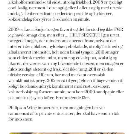
alkoholfornemmelse til sidst, utrolig friskhed. 2008 er tydeligt
cool, kølig, nærmest Loire-agtig eller Lafleur-agtig med urtede
indslag af cabernet franc, cedertræ, persille og hyldebær,
kokosindslag forstyrrer friskheden en smule.
2009 er Luca Sanjusts egen favorit og det forstod jeg ikke FØR
jeg havde smagt den, men efter… HELT SIKKERT! Igen urtet,
præget af noget, der minder om cabernet franc, selvom der
intet er i den, blåbær, hyldebær, chokolade, utrolig friskhed og
afbalanceret intensitet, helt uden banal tyngde. 2010 smager
som chilensk merlot, mint, mynte og eukalyptus, svulstig og
likorøs, desværre, varm og brændende i næsen, men smagen er
fuldstændigt afstemt og frisk, slet ikke tung. 2011 er så den
ufriske version af 10eren, her med markant oversøisk
varmklimatisk præg. 2012 er så til gengæld en tilbagevenden til
køligt bordeaux-udtryk kombineret med rust, kirsebær,
kräuterbolsje og fornem tannin, som korn2000-sandpapir eller
cashmere og syren løfter. Fremragende 12er.
Philipson Wine importerer, men smagningen her var
sammensat af to private entusiaster, der skal have enorm tak
for indsatsen.