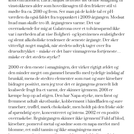
koncentrationen. Luca Sanjust henviste før denne smagning til
vinstokkenes alder som hovedårsagen til den friskere stil vi
mødte fra ca. 2010 og frem. Ser man på de kolde tal er pH-
værdien da også faldet fra toppunktet i 2009-årgangen. Modsat
hvad man skulle tro ift. årgangenes varme. Det var
overraskende for mig at Galatrona over et tolvårsspænd ikke
var i nærheden af at vise Bolgheri- og kystvinenes svulstigheder
og slemt alkoholiske tendenser de seneste årgange. Der sker
vitterligt noget magisk, når stedets udtryk tager over fra
drueudtrykket – måske er det bare vinmagerens fortjeneste…
måske er det stedets styrke?
2000 er den eneste i smagningen, der virker rigtigt ældet og
den minder meget om gammel brunello med tydelige indslag af
brunkål, mens de stedtro elementer som rust og sure kirsebær
bidrager positivt, men jeg tror det er årgangens generelt lidt
kvabsede frugt fra et varmt, der skinner igennem. 2001 er
kæmpe hop op ad stigen. Den har Napa-styrke, men først og
fremmest udtalt skrotbunke, kobbermønt i håndfladen og sure
tranebær, trøffel, mørk chokolade, men holdt på den friske side
af spændstig syre, koncentreret og intens. 2002 er en positiv
overraskelse. Regnårgangen skinner ikke igennem! Fuld af blod,
kirsebær, pomerol-metal og sødme som en napa-merlot med
blomme, ret mild tannin og ikke smagningens mest