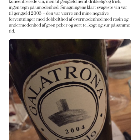
koncentrerede vin, men til gengæld nemt drikkelig og frisk,
ingen tegn på umodenhed. Smagningens klart svageste vin var
til gengæld 2003 – den var værre end mine negative
forventninger med dobbelthed af overmodenhed med rosin og
undermodenhed af grøn peber og sort te, kogt og sur på samme
tid.