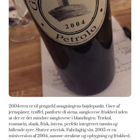
2004eren er til gengæld smagningens højdepunkt. Oser af
jernspåner, trøffel, panforte di siena, sangiovese-friskhed uden
at der er det mindste sangiovese i blandingen. Trækul,
rosmarin, slank, frisk, intens, perfekt integreret tannin og
løftende syre. Slutter æterisk. Fabelagtig vin. 2005 er en
miniversion af 2004, samme struktur og opbygning og friskhed,