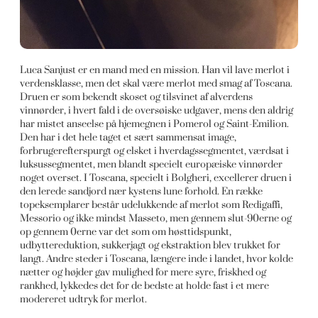
Luca Sanjust er en mand med en mission. Han vil lave merlot i
verdensklasse, men det skal være merlot med smag af Toscana.
Druen er som bekendt skoset og tilsvinet af alverdens
vinnørder, i hvert fald i de oversøiske udgaver, mens den aldrig
har mistet anseelse på hjemegnen i Pomerol og Saint-Emilion.
Den har i det hele taget et sært sammensat image,
forbrugerefterspurgt og elsket i hverdagssegmentet, værdsat i
luksussegmentet, men blandt specielt europæiske vinnørder
noget overset. I Toscana, specielt i Bolgheri, excellerer druen i
den lerede sandjord nær kystens lune forhold. En række
topeksemplarer består udelukkende af merlot som Redigaffi,
Messorio og ikke mindst Masseto, men gennem slut-90erne og
op gennem 0erne var det som om høsttidspunkt,
udbyttereduktion, sukkerjagt og ekstraktion blev trukket for
langt. Andre steder i Toscana, længere inde i landet, hvor kolde
nætter og højder gav mulighed for mere syre, friskhed og
rankhed, lykkedes det for de bedste at holde fast i et mere
modereret udtryk for merlot.