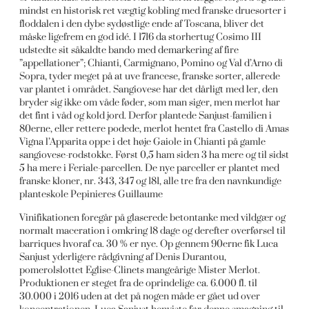
mindst en historisk ret vægtig kobling med franske druesorter i
floddalen i den dybe sydøstlige ende af Toscana, bliver det
måske ligefrem en god idé. I 1716 da storhertug Cosimo III
udstedte sit såkaldte bando med demarkering af fire
”appellationer”; Chianti, Carmignano, Pomino og Val d’Arno di
Sopra, tyder meget på at uve francese, franske sorter, allerede
var plantet i området. Sangiovese har det dårligt med ler, den
bryder sig ikke om våde føder, som man siger, men merlot har
det fint i våd og kold jord. Derfor plantede Sanjust-familien i
80erne, eller rettere podede, merlot hentet fra Castello di Amas
Vigna l’Apparita oppe i det høje Gaiole in Chianti på gamle
sangiovese-rodstokke. Først 0,5 ham siden 3 ha mere og til sidst
5 ha mere i Feriale-parcellen. De nye parceller er plantet med
franske kloner, nr. 343, 347 og 181, alle tre fra den navnkundige
planteskole Pepinieres Guillaume
Vinifikationen foregår på glaserede betontanke med vildgær og
normalt maceration i omkring 18 dage og derefter overførsel til
barriques hvoraf ca. 30 % er nye. Op gennem 90erne fik Luca
Sanjust yderligere rådgivning af Denis Durantou,
pomerolslottet Eglise-Clinets mangeårige Mister Merlot.
Produktionen er steget fra de oprindelige ca. 6.000 fl. til
30.000 i 2016 uden at det på nogen måde er gået ud over