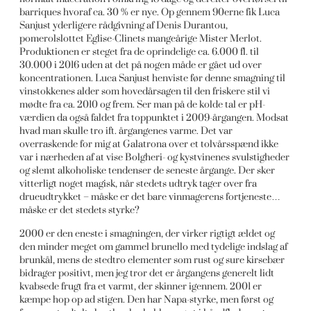
barriques hvoraf ca. 30 % er nye. Op gennem 90erne fik Luca
Sanjust yderligere rådgivning af Denis Durantou,
pomerolslottet Eglise-Clinets mangeårige Mister Merlot.
Produktionen er steget fra de oprindelige ca. 6.000 fl. til
30.000 i 2016 uden at det på nogen måde er gået ud over
koncentrationen. Luca Sanjust henviste før denne smagning til
vinstokkenes alder som hovedårsagen til den friskere stil vi
mødte fra ca. 2010 og frem. Ser man på de kolde tal er pH-
værdien da også faldet fra toppunktet i 2009-årgangen. Modsat
hvad man skulle tro ift. årgangenes varme. Det var
overraskende for mig at Galatrona over et tolvårsspænd ikke
var i nærheden af at vise Bolgheri- og kystvinenes svulstigheder
og slemt alkoholiske tendenser de seneste årgange. Der sker
vitterligt noget magisk, når stedets udtryk tager over fra
drueudtrykket – måske er det bare vinmagerens fortjeneste…
måske er det stedets styrke?
2000 er den eneste i smagningen, der virker rigtigt ældet og
den minder meget om gammel brunello med tydelige indslag af
brunkål, mens de stedtro elementer som rust og sure kirsebær
bidrager positivt, men jeg tror det er årgangens generelt lidt
kvabsede frugt fra et varmt, der skinner igennem. 2001 er
kæmpe hop op ad stigen. Den har Napa-styrke, men først og