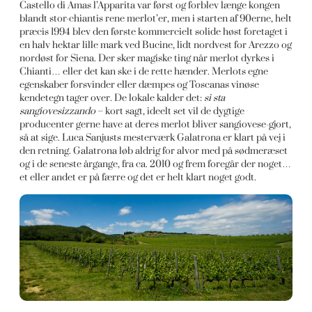
Castello di Amas l’Apparita var først og forblev længe kongen
blandt stor-chiantis rene merlot’er, men i starten af 90erne, helt
præcis 1994 blev den første kommercielt solide høst foretaget i
en halv hektar lille mark ved Bucine, lidt nordvest for Arezzo og
nordøst for Siena. Der sker magiske ting når merlot dyrkes i
Chianti… eller det kan ske i de rette hænder. Merlots egne
egenskaber forsvinder eller dæmpes og Toscanas vinøse
kendetegn tager over. De lokale kalder det:
si sta
sangiovesizzando
– kort sagt, ideelt set vil de dygtige
producenter gerne have at deres merlot bliver sangiovese-gjort,
så at sige. Luca Sanjusts mesterværk Galatrona er klart på vej i
den retning. Galatrona løb aldrig for alvor med på sødmeræset
og i de seneste årgange, fra ca. 2010 og frem foregår der noget…
et eller andet er på færre og det er helt klart noget godt.