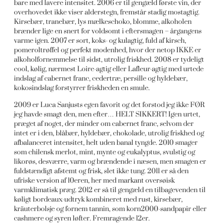
bare med lavere intensitet. 2006 er til gengæld første vin, der
overhovedet ikke viser alderstegn, fremstår stadig mostagtig.
Kirsebær, tranebær, lys mælkeschoko, blomme, alkoholen
brænder lige en snert for voldsomt i eftersmagen – årgangens
varme igen. 2007 er sort, koks- og kulagtig, fuld af kirsch,
pomeroltrøffel og perfekt modenhed, hvor der netop IKKE er
alkoholfornemmelse til sidst, utrolig friskhed. 2008 er tydeligt
cool, kølig, nærmest Loire-agtig eller Lafleur-agtig med urtede
indslag af cabernet franc, cedertræ, persille og hyldebær,
kokosindslag forstyrrer friskheden en smule.
2009 er Luca Sanjusts egen favorit og det forstod jeg ikke FØR
jeg havde smagt den, men efter… HELT SIKKERT! Igen urtet,
præget af noget, der minder om cabernet franc, selvom der
intet er i den, blåbær, hyldebær, chokolade, utrolig friskhed og
afbalanceret intensitet, helt uden banal tyngde. 2010 smager
som chilensk merlot, mint, mynte og eukalyptus, svulstig og
likorøs, desværre, varm og brændende i næsen, men smagen er
fuldstændigt afstemt og frisk, slet ikke tung. 2011 er så den
ufriske version af 10eren, her med markant oversøisk
varmklimatisk præg. 2012 er så til gengæld en tilbagevenden til
køligt bordeaux-udtryk kombineret med rust, kirsebær,
kräuterbolsje og fornem tannin, som korn2000-sandpapir eller
cashmere og syren løfter. Fremragende 12er.