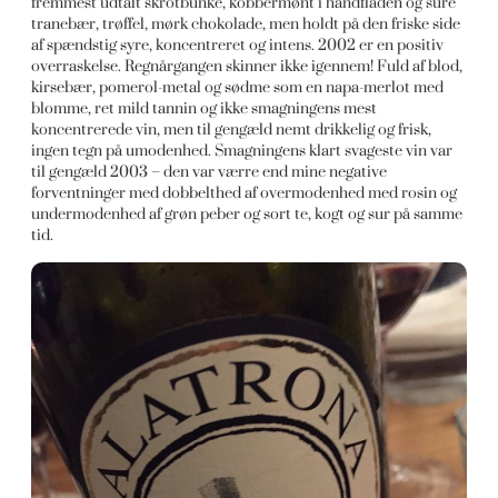
fremmest udtalt skrotbunke, kobbermønt i håndfladen og sure
tranebær, trøffel, mørk chokolade, men holdt på den friske side
af spændstig syre, koncentreret og intens. 2002 er en positiv
overraskelse. Regnårgangen skinner ikke igennem! Fuld af blod,
kirsebær, pomerol-metal og sødme som en napa-merlot med
blomme, ret mild tannin og ikke smagningens mest
koncentrerede vin, men til gengæld nemt drikkelig og frisk,
ingen tegn på umodenhed. Smagningens klart svageste vin var
til gengæld 2003 – den var værre end mine negative
forventninger med dobbelthed af overmodenhed med rosin og
undermodenhed af grøn peber og sort te, kogt og sur på samme
tid.