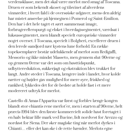
verdensklasse, men det skal være merlot med smag af Toscana.
Druen er som bekendt skoset og tilsvinet af alverdens
vinnørder, i hvert fald i de oversøiske udgaver, mens den aldrig
har mistet anseelse på hjemegnen i Pomerol og Saint-Emilion.
Den har i det hele taget et sært sammensat image,
forbrugerefterspurgt og elsket i hverdagssegmentet, værdsat i
luksussegmentet, men blandt specielt europæiske vinnørder
noget overset. I Toscana, specielt i Bolgheri, excellerer druen i
den lerede sandjord nær kystens lune forhold. En række
topeksemplarer består udelukkende af merlot som Redigaffi,
Messorio og ikke mindst Masseto, men gennem slut-90erne og
op gennem 0erne var det som om høsttidspunkt,
udbyttereduktion, sukkerjagt og ekstraktion blev trukket for
langt. Andre steder i Toscana, længere inde i landet, hvor kolde
nætter og højder gav mulighed for mere syre, friskhed og
rankhed, lykkedes det for de bedste at holde fast i et mere
modereret udtryk for merlot.
Castello di Amas l’Apparita var først og forblev længe kongen
blandt stor-chiantis rene merlot’er, men i starten af 90erne, helt
præcis 1994 blev den første kommercielt solide høst foretaget i
en halv hektar lille mark ved Bucine, lidt nordvest for Arezzo og
nordøst for Siena. Der sker magiske ting når merlot dyrkes i
Chianti… eller det kan ske i de rette hænder. Merlots egne