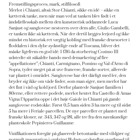
Fremstillingsproces, mark, stilfilosofi
Merlot i Chianti, altså Stor-Chianti, sikke en idé – sikke en
kættersk tanke, men når man ved at tanken blev født i et
åndsfællesskab mellem den kunstnerisk uddannede Luca
Sanjust og sangiovese-nestoren over dem alle, Giulio Gambelli,
er tanken ikke så kættersk. Når der dertil lægges lerjord og ikke
mindst en historisk ret vægtig kobling med franske druesorter i
floddalen i den dybe sydøstlige ende af Toscana, bliver det
måske ligefrem en god idé. I 1716 da storhertug Cosimo III
udstedte sit såkaldte bando med demarkering af fire
”appellationer”; Chianti, Carmignano, Pomino og Val d’Arno di
Sopra, tyder meget på at uve francese, franske sorter, allerede
var plantet i området. Sangiovese har det dårligt med ler, den
bryder sig ikke om våde føder, som man siger, men merlot har
det fint i våd og kold jord. Derfor plantede Sanjust-familien i
80erne, eller rettere podede, merlot hentet fra Castello di Amas
Vigna l’Apparita oppe i det høje Gaiole in Chianti på gamle
sangiovese-rodstokke. Først 0,5 ham siden 3 ha mere og til sidst
5 ha mere i Feriale-parcellen. De nye parceller er plantet med
franske kloner, nr. 343, 347 og 181, alle tre fra den navnkundige
planteskole Pepinieres Guillaume
Vinifikationen foregår på glaserede betontanke med vildgær og
normalt maceration i omkring 18 dage og derefter overførsel til