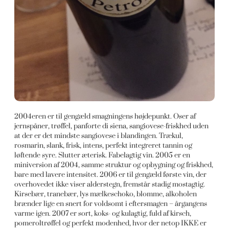
2004eren er til gengæld smagningens højdepunkt. Oser af
jernspåner, trøffel, panforte di siena, sangiovese-friskhed uden
at der er det mindste sangiovese i blandingen. Trækul,
rosmarin, slank, frisk, intens, perfekt integreret tannin og
løftende syre. Slutter æterisk. Fabelagtig vin. 2005 er en
miniversion af 2004, samme struktur og opbygning og friskhed,
bare med lavere intensitet. 2006 er til gengæld første vin, der
overhovedet ikke viser alderstegn, fremstår stadig mostagtig.
Kirsebær, tranebær, lys mælkeschoko, blomme, alkoholen
brænder lige en snert for voldsomt i eftersmagen – årgangens
varme igen. 2007 er sort, koks- og kulagtig, fuld af kirsch,
pomeroltrøffel og perfekt modenhed, hvor der netop IKKE er