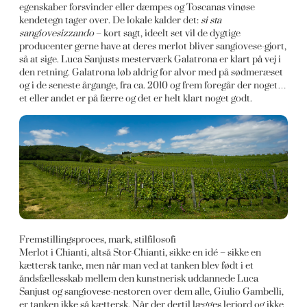
egenskaber forsvinder eller dæmpes og Toscanas vinøse
kendetegn tager over. De lokale kalder det:
si sta
sangiovesizzando
– kort sagt, ideelt set vil de dygtige
producenter gerne have at deres merlot bliver sangiovese-gjort,
så at sige. Luca Sanjusts mesterværk Galatrona er klart på vej i
den retning. Galatrona løb aldrig for alvor med på sødmeræset
og i de seneste årgange, fra ca. 2010 og frem foregår der noget…
et eller andet er på færre og det er helt klart noget godt.
Fremstillingsproces, mark, stilfilosofi
Merlot i Chianti, altså Stor-Chianti, sikke en idé – sikke en
kættersk tanke, men når man ved at tanken blev født i et
åndsfællesskab mellem den kunstnerisk uddannede Luca
Sanjust og sangiovese-nestoren over dem alle, Giulio Gambelli,
er tanken ikke så kættersk. Når der dertil lægges lerjord og ikke