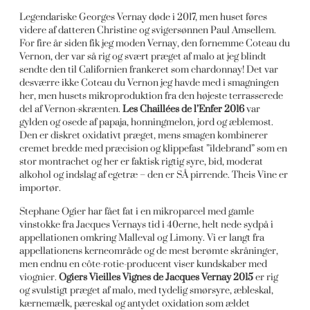
Legendariske Georges Vernay døde i 2017, men huset føres
videre af datteren Christine og svigersønnen Paul Amsellem.
For fire år siden fik jeg moden Vernay, den fornemme Coteau du
Vernon, der var så rig og svært præget af malo at jeg blindt
sendte den til Californien frankeret som chardonnay! Det var
desværre ikke Coteau du Vernon jeg havde med i smagningen
her, men husets mikroproduktion fra den højeste terrasserede
del af Vernon-skrænten.
Les Chaillées de l’Enfer 2016
var
gylden og osede af papaja, honningmelon, jord og æblemost.
Den er diskret oxidativt præget, mens smagen kombinerer
cremet bredde med præcision og klippefast ”ildebrand” som en
stor montrachet og her er faktisk rigtig syre, bid, moderat
alkohol og indslag af egetræ – den er SÅ pirrende. Theis Vine er
importør.
Stephane Ogier har fået fat i en mikroparcel med gamle
vinstokke fra Jacques Vernays tid i 40erne, helt nede sydpå i
appellationen omkring Malleval og Limony. Vi er langt fra
appellationens kerneområde og de mest berømte skråninger,
men endnu en côte-rotie-producent viser kundskaber med
viognier.
Ogiers Vieilles Vignes de Jacques Vernay 2015
er rig
og svulstigt præget af malo, med tydelig smørsyre, æbleskal,
kærnemælk, pæreskal og antydet oxidation som ældet