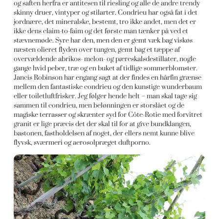
og saften herfra er antitesen til riesling og alle de andre trendy
skinny druer, vintyper og stilarter. Condrieu har også fat i det
jordnære, det mineralske, bestemt, tro ikke andet, men det er
ikke dens claim-to-faim og det første man tænker på ved et
stævnemøde. Syre har den, men den er gemt væk bag viskøs
næsten olieret flyden over tungen, gemt bag et tæppe af
overvældende abrikos- melon- og pæreskalsdestillater, nogle
gange hvid peber, træ og en buket af tidlige sommerblomster.
Jancis Robinson har engang sagt at der findes en hårfin grænse
mellem den fantastiske condrieu og den kunstige wunderbaum
eller toiletluftfrisker. Jeg følger hende helt – man skal tage sig
sammen til condrieu, men belønningen er storslået og de
magiske terrasser og skrænter syd for Côte-Rotie med forvitret
granit er lige præcis det der skal til for at give bundklangen,
bastonen, fastholdelsen af noget, der ellers nemt kunne blive
flyvsk, sværmeri og aerosolpræget duftporno.