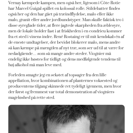
Vernay kæmpede kampen, men også her, ligesom i Côte-Rotie
har Marcel Guigal spillet en kolossal rolle. Stildebatter findes
også her og den har gået på træindflydelse, malo eller ikke
malo, granit eller andre jordbundstyper. Man skulle faktisk tro i
disse syreglade tider, at flere jagtede skarpheden fra æblesyre,
men de lokale holder fast i at friskheden i en condrieu kommer
fra et sted i vinens indre. René Rostaing er til mit kendskab én af
de eneste undtagelser, der bevidst blokerer malo, mens andre
så kan kæmpe på mængden af nyt træ, som ser ud til at være for
nedadgående… som så mange andre steder. Viognier må
endelig ikke høstes for tidligt og dens medfølgende tendens til
høj alkohol må man leve med.
Forleden smagte jeg en sekstet af topsager fra den lille
appellation, hvor kombinationen af planternes voksested og
producentens tilgang skinnede ret tydeligt igennem, men hvor
der først og fremmest var total demonstration af viogniers
mageløshed på rette sted.