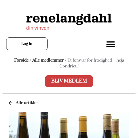
Log In
Forside
/
Alle medlemmer
/ Et forsvar for frodighed – heja
Condrieu!
BLIV MEDLEM
Alle artikler