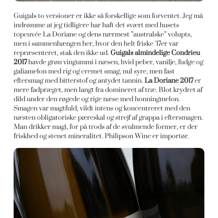
Guigals to versioner er ikke så forskellige som forventet. Jeg må
indrømme at jeg tidligere har haft det svært med husets
topcuvée La Doriane og dens nærmest ”australske” volupts,
men i sammenhængen her, hvor den helt friske ´17er var
repræsenteret, stak den ikke ud.
Guigals almindelige Condrieu
2017
havde grøn vingummi i næsen, hvid peber, vanilje, fudge og
galiamelon med rig og cremet smag, nul syre, men fast
eftersmag med bitterstof og antydet tannin.
La Doriane 2017
er
mere fadpræget, men langt fra domineret af træ. Blot krydret af
dild under den røgede og rige næse med honningmelon.
Smagen var magtfuld, vildt intens og koncentreret med den
næsten obligatoriske pæreskal og strejf af grappa i eftersmagen.
Man drikker magi, for på trods af de svulmende former, er der
friskhed og stenet mineralitet. Philipson Wine er importør.