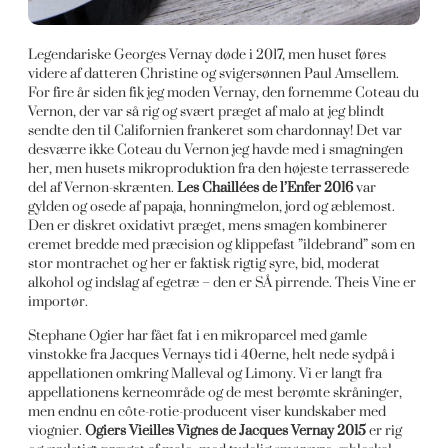
Legendariske Georges Vernay døde i 2017, men huset føres
videre af datteren Christine og svigersønnen Paul Amsellem.
For fire år siden fik jeg moden Vernay, den fornemme Coteau du
Vernon, der var så rig og svært præget af malo at jeg blindt
sendte den til Californien frankeret som chardonnay! Det var
desværre ikke Coteau du Vernon jeg havde med i smagningen
her, men husets mikroproduktion fra den højeste terrasserede
del af Vernon-skrænten.
Les Chaillées de l’Enfer 2016
var
gylden og osede af papaja, honningmelon, jord og æblemost.
Den er diskret oxidativt præget, mens smagen kombinerer
cremet bredde med præcision og klippefast ”ildebrand” som en
stor montrachet og her er faktisk rigtig syre, bid, moderat
alkohol og indslag af egetræ – den er SÅ pirrende. Theis Vine er
importør.
Stephane Ogier har fået fat i en mikroparcel med gamle
vinstokke fra Jacques Vernays tid i 40erne, helt nede sydpå i
appellationen omkring Malleval og Limony. Vi er langt fra
appellationens kerneområde og de mest berømte skråninger,
men endnu en côte-rotie-producent viser kundskaber med
viognier.
Ogiers Vieilles Vignes de Jacques Vernay 2015
er rig