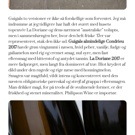
Guigals to versioner er ikke så forskellige som forventet. Jeg må
indrømme at jeg tidligere har haft det svært med husets
topcuvée La Doriane og dens nærmest ”australske” volupts,
men i sammenhængen her, hvor den helt friske ´17er var
repræsenteret, stak den ikke ud.
Guigals almindelige Condrieu
2017
havde grøn vingummi i næsen, hvid peber, vanilje, fudge og
galiamelon med rig og cremet smag, nul syre, men fast
eftersmag med bitterstof og antydet tannin.
La Doriane 2017
er
mere fadpræget, men langt fra domineret af træ. Blot krydret af
dild under den røgede og rige næse med honningmelon.
Smagen var magtfuld, vildt intens og koncentreret med den
næsten obligatoriske pæreskal og strejf af grappa i eftersmagen.
Man drikker magi, for på trods af de svulmende former, er der
friskhed og stenet mineralitet. Philipson Wine er importør.