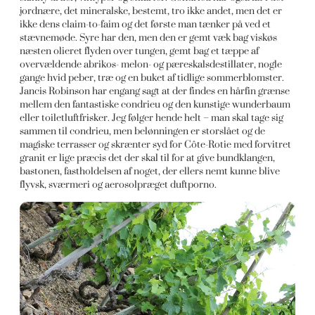
jordnære, det mineralske, bestemt, tro ikke andet, men det er
ikke dens claim-to-faim og det første man tænker på ved et
stævnemøde. Syre har den, men den er gemt væk bag viskøs
næsten olieret flyden over tungen, gemt bag et tæppe af
overvældende abrikos- melon- og pæreskalsdestillater, nogle
gange hvid peber, træ og en buket af tidlige sommerblomster.
Jancis Robinson har engang sagt at der findes en hårfin grænse
mellem den fantastiske condrieu og den kunstige wunderbaum
eller toiletluftfrisker. Jeg følger hende helt – man skal tage sig
sammen til condrieu, men belønningen er storslået og de
magiske terrasser og skrænter syd for Côte-Rotie med forvitret
granit er lige præcis det der skal til for at give bundklangen,
bastonen, fastholdelsen af noget, der ellers nemt kunne blive
flyvsk, sværmeri og aerosolpræget duftporno.