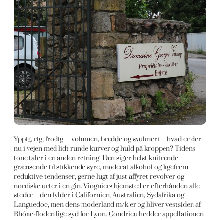
Yppig, rig, frodig… volumen, bredde og svulmeri… hvad er der
nu i vejen med lidt runde kurver og huld på kroppen? Tidens
tone taler i en anden retning. Den siger helst knitrende
grænsende til stikkende syre, moderat alkohol og ligefrem
reduktive tendenser, gerne lugt af just affyret revolver og
nordiske urter i en gin. Viogniers hjemsted er efterhånden alle
steder – den fylder i Californien, Australien, Sydafrika og
Languedoc, men dens moderland m/k er og bliver vestsiden af
Rhône-floden lige syd for Lyon. Condrieu hedder appellationen