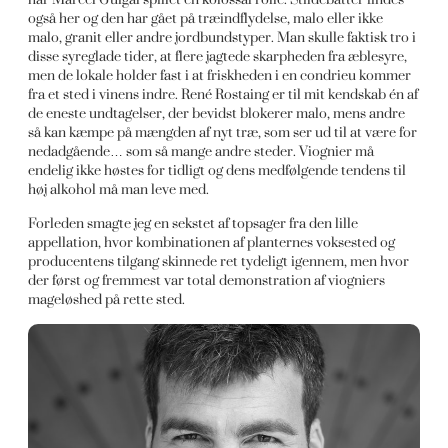
også her og den har gået på træindflydelse, malo eller ikke
malo, granit eller andre jordbundstyper. Man skulle faktisk tro i
disse syreglade tider, at flere jagtede skarpheden fra æblesyre,
men de lokale holder fast i at friskheden i en condrieu kommer
fra et sted i vinens indre. René Rostaing er til mit kendskab én af
de eneste undtagelser, der bevidst blokerer malo, mens andre
så kan kæmpe på mængden af nyt træ, som ser ud til at være for
nedadgående… som så mange andre steder. Viognier må
endelig ikke høstes for tidligt og dens medfølgende tendens til
høj alkohol må man leve med.
Forleden smagte jeg en sekstet af topsager fra den lille
appellation, hvor kombinationen af planternes voksested og
producentens tilgang skinnede ret tydeligt igennem, men hvor
der først og fremmest var total demonstration af viogniers
mageløshed på rette sted.