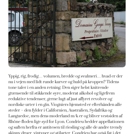
Yppig, rig, frodig… volumen, bredde og svulmeri… hvad er der
nu i vejen med lidt runde kurver og huld på kroppen? Tidens
tone taler i en anden retning. Den siger helst knitrende
grænsende til stikkende syre, moderat alkohol og ligefrem
reduktive tendenser, gerne lugt af just affyret revolver og
nordiske urter i en gin. Viogniers hjemsted er efterhånden alle
steder – den fylder i Californien, Australien, Sydafrika og
Languedoc, men dens moderland m/k er og bliver vestsiden af
Rhône-floden lige syd for Lyon. Condrieu hedder appellationen
og saften herfra er antitesen til riesling og alle de andre trendy
skinny druer, vintyper og stilarter. Condrieu har også fat i det