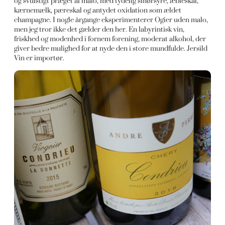
og svulstigt præget af malo, med tydelig smørsyre, æbleskal,
kærnemælk, pæreskal og antydet oxidation som ældet
champagne. I nogle årgange eksperimenterer Ogier uden malo,
men jeg tror ikke det gælder den her. En labyrintisk vin,
friskhed og modenhed i fornem forening, moderat alkohol, der
giver bedre mulighed for at nyde den i store mundfulde. Jersild
Vin er importør.