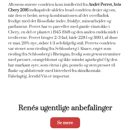
Aftenens største condrieu kom imidlertid fra
André Perret, hvis
Chery 2016
indkapslede aldeles hvad condrieu drejer sig om,
når den er bedst; netop kombinationen af det overfladisk
frodige med det filosofiske indre, friskfyr, minearbejder og
parfumeur. Perret har to parceller med gamle vinstokke i
Chery, en del er plantet i 1945-1948 og den anden endda midt i
trediverne. Perret bruger 2/3 fad, både 228 l og 300 l, af disse
er max 20% nye, sidste 1/3 selvfølgelig stål. Perrets condrieu
var stenet som riesling fra Schlossberg i Alsace, røget som
riesling fra Schlossberg i Rheingau, frodig som gewurztraminer
med pæoner, orangeblomst og ikke mindst agurkegin! Og den
har markant syre, som citrus i gin, pomelo og sten presset til
flaske og afsluttende med bitterhed fra skindkontakt.
Fabelagtig. Jersild Vin er importør.
Renés ugentlige anbefalinger
Se mere