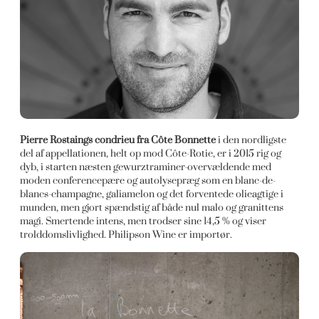
Pierre Rostaings condrieu fra Côte Bonnette
i den nordligste
del af appellationen, helt op mod Côte-Rotie, er i 2015 rig og
dyb, i starten næsten gewurztraminer-overvældende med
moden conferencepære og autolysepræg som en blanc-de-
blancs-champagne, galiamelon og det forventede olieagtige i
munden, men gjort spændstig af både nul malo og granittens
magi. Smertende intens, men trodser sine 14,5 % og viser
trolddomslivlighed. Philipson Wine er importør.