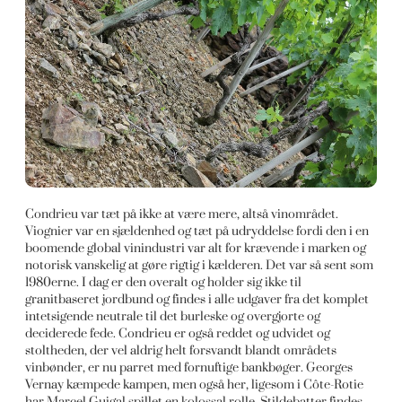
Condrieu var tæt på ikke at være mere, altså vinområdet.
Viognier var en sjældenhed og tæt på udryddelse fordi den i en
boomende global vinindustri var alt for krævende i marken og
notorisk vanskelig at gøre rigtig i kælderen. Det var så sent som
1980erne. I dag er den overalt og holder sig ikke til
granitbaseret jordbund og findes i alle udgaver fra det komplet
intetsigende neutrale til det burleske og overgjorte og
deciderede fede. Condrieu er også reddet og udvidet og
stoltheden, der vel aldrig helt forsvandt blandt områdets
vinbønder, er nu parret med fornuftige bankbøger. Georges
Vernay kæmpede kampen, men også her, ligesom i Côte-Rotie
har Marcel Guigal spillet en kolossal rolle. Stildebatter findes