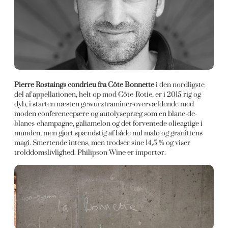
Pierre Rostaings condrieu fra Côte Bonnette
i den nordligste
del af appellationen, helt op mod Côte-Rotie, er i 2015 rig og
dyb, i starten næsten gewurztraminer-overvældende med
moden conferencepære og autolysepræg som en blanc-de-
blancs-champagne, galiamelon og det forventede olieagtige i
munden, men gjort spændstig af både nul malo og granittens
magi. Smertende intens, men trodser sine 14,5 % og viser
trolddomslivlighed. Philipson Wine er importør.