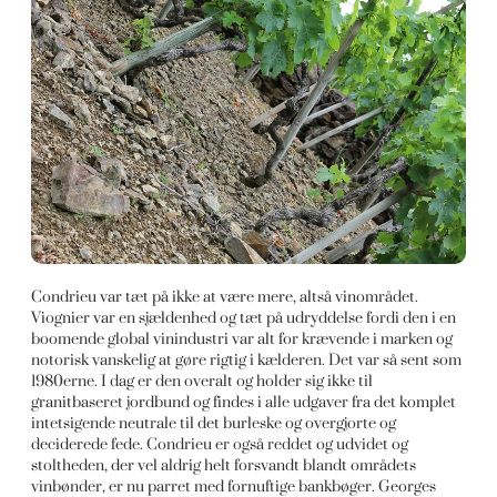
Condrieu var tæt på ikke at være mere, altså vinområdet.
Viognier var en sjældenhed og tæt på udryddelse fordi den i en
boomende global vinindustri var alt for krævende i marken og
notorisk vanskelig at gøre rigtig i kælderen. Det var så sent som
1980erne. I dag er den overalt og holder sig ikke til
granitbaseret jordbund og findes i alle udgaver fra det komplet
intetsigende neutrale til det burleske og overgjorte og
deciderede fede. Condrieu er også reddet og udvidet og
stoltheden, der vel aldrig helt forsvandt blandt områdets
vinbønder, er nu parret med fornuftige bankbøger. Georges