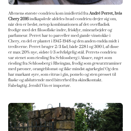
Aftenens største condrieu kom imidlertid fra
André Perret, hvis
Chery 2016
indkapslede aldeles hvad condrieu drejer sig om,
når den er bedst; netop kombinationen af det overfladisk
frodige med det filosofiske indre, friskfyr, minearbejder og
parfumeur. Perret har to parceller med gamle vinstokke i
Chery, en del er plantet i 1945-1948 og den anden endda midt i
trediverne. Perret bruger 2/3 fad, både 228 l og 300 l, af disse
er max 20% nye, sidste 1/3 selvfølgelig stål. Perrets condrieu
var stenet som riesling fra Schlossberg i Alsace, røget som
riesling fra Schlossberg i Rheingau, frodig som gewurztraminer
med pæoner, orangeblomst og ikke mindst agurkegin! Og den
har markant syre, som citrus i gin, pomelo og sten presset til
flaske og afsluttende med bitterhed fra skindkontakt.
Fabelagtig. Jersild Vin er importør.