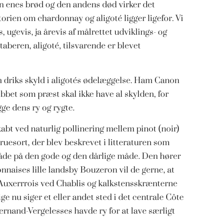
den enes brød og den andens død virker det
istorien om chardonnay og aligoté ligger ligefor. Vi
 ugevis, ja årevis af målrettet udviklings- og
aberen, aligoté, tilsvarende er blevet
 driks skyld i aligotés ødelæggelse. Ham Canon
bbet som præst skal ikke have al skylden, for
ge dens ry og rygte.
abt ved naturlig pollinering mellem pinot (noir)
ruesort, der blev beskrevet i litteraturen som
 både på den gode og den dårlige måde. Den hører
nnaises lille landsby Bouzeron vil de gerne, at
 Auxerrrois ved Chablis og kalkstensskrænterne
 nu siger et eller andet sted i det centrale Côte
ernand-Vergelesses havde ry for at lave særligt