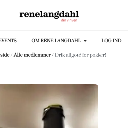
EVENTS
OM RENE LANGDAHL
LOG IND
side
/
Alle medlemmer
/ Drik aligoté for pokker!