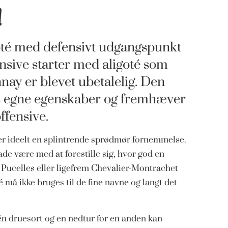
!
goté med defensivt udgangspunkt
nsive starter med aligoté som
nay er blevet ubetalelig. Den
és egne egenskaber og fremhæver
ffensive.
er ideelt en splintrende sprødmør fornemmelse.
e være med at forestille sig, hvor god en
s Pucelles eller ligefrem Chevalier-Montrachet
 må ikke bruges til de fine navne og langt det
 én druesort og en nedtur for en anden kan