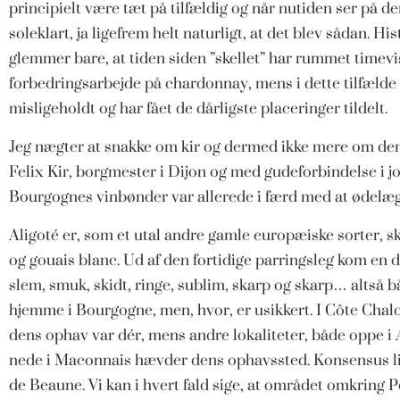
principielt være tæt på tilfældig og når nutiden ser på 
soleklart, ja ligefrem helt naturligt, at det blev sådan. H
glemmer bare, at tiden siden ”skellet” har rummet timevis,
forbedringsarbejde på chardonnay, mens i dette tilfælde t
misligeholdt og har fået de dårligste placeringer tildelt.
Jeg nægter at snakke om kir og dermed ikke mere om den
Felix Kir, borgmester i Dijon og med gudeforbindelse i jo
Bourgognes vinbønder var allerede i færd med at ødelæg
Aligoté er, som et utal andre gamle europæiske sorter, sk
og gouais blanc. Ud af den fortidige parringsleg kom en d
slem, smuk, skidt, ringe, sublim, skarp og skarp… altså
hjemme i Bourgogne, men, hvor, er usikkert. I Côte Chalo
dens ophav var dér, mens andre lokaliteter, både oppe i
nede i Maconnais hævder dens ophavssted. Konsensus lige
de Beaune. Vi kan i hvert fald sige, at området omkring P