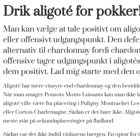
Drik aligoté for pokker
Man kan vælge at tale positivt om ali
eller offensivt udgangspunkt. Den defe
alternativ til chardonnay fordi chardon
offensive tager udgangspunkt i aligot
dem positivt. Lad mig starte med den o
Aligoté har mere vinsyre end chardonnay og den besidd
Når man smager Ponsots Monts Luisants kan man ikke lad
aligoté ville være fra placering i Puligny-Montrachet Le
eller Corton-Charlemagne. Sådan er det bare ikke. Aligoté
meste står på sekundaplaceringer på fladland.
Sådan var det ikke indtil vinlusens hærgen. En optur for