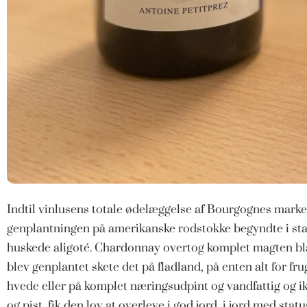
Indtil vinlusens totale ødelæggelse af Bourgognes marker
genplantningen på amerikanske rodstokke begyndte i star
huskede aligoté. Chardonnay overtog komplet magten bla
blev genplantet skete det på fladland, på enten alt for fr
hvede eller på komplet næringsudpint og vandfattig og ik
og pist, fik den lov at overleve i god jord, i jord med st