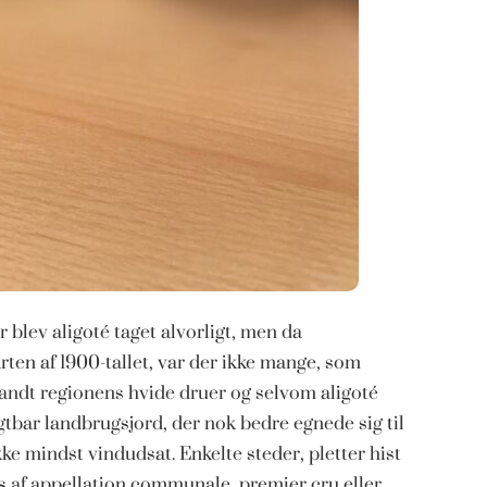
 blev aligoté taget alvorligt, men da
ten af 1900-tallet, var der ikke mange, som
ndt regionens hvide druer og selvom aligoté
ugtbar landbrugsjord, der nok bedre egnede sig til
ke mindst vindudsat. Enkelte steder, pletter hist
atus af appellation communale, premier cru eller