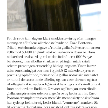
Før de søde kom dagens klart smukkeste vin og efter manges
mening en af Italiens allerbedste hvidvine: Enzo Pontonis
(Miani) enkeltmarksudgave af ribolla gialla fra Pettarin-marken
2016 med 80-100 år gamle stokke i subzonen Rosazzo. Hans
nidkærhed er absurd og vel er den fadinflueret (100 % nye
barriques), men ribollas struktur er på ingen måde skjult
selvom presningen er uendelig blid og langsom. Vinen lagrer
uden omstikning på bærmen i typisk 8-12 måneder. Syren er
præcis og opløftende, mens ribolla giallas notoriske intensitet
er holdt i den struttende afdeling og han viser dermed også at
ribolla gialla ikke nødvendigvis skal have ugevis af skindkontakt.
Intet ondt ord om Radikon, Gravner og Damijan, men ribolla
gialla kan gøres stor uden orange farve og lædertannin. Enzo
Pontoni er vinplantens ven, men ikke menneskefjendsk selvom
han tydeligt befinder sig bedst blandt ”vennerne” i marken. Så
til vernaccia di oristano, her i mester-Continis solera-version