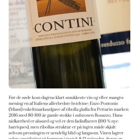
Før de søde kom dagens klart smukkeste vin og efter manges
mening en af Italiens allerbedste hvidvine: Enzo Pontonis
(Miani) enkeltmarksudgave af ribolla gialla fra Pettarin-marken
2016 med 80-100 år gamle stokke i subzonen Rosazzo. Hans
nidkærhed er absurd og vel er den fadinflueret (100 % nye
barriques), men ribollas struktur er på ingen måde skjult
selvom presningen er uendelig blid og langsom. Vinen lagrer
uden omstikning på bærmen i typisk 8-12 måneder. Syren er