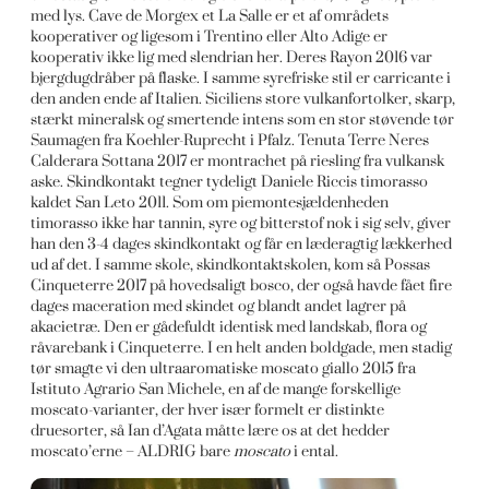
med lys. Cave de Morgex et La Salle er et af områdets
kooperativer og ligesom i Trentino eller Alto Adige er
kooperativ ikke lig med slendrian her. Deres Rayon 2016 var
bjergdugdråber på flaske. I samme syrefriske stil er carricante i
den anden ende af Italien. Siciliens store vulkanfortolker, skarp,
stærkt mineralsk og smertende intens som en stor støvende tør
Saumagen fra Koehler-Ruprecht i Pfalz. Tenuta Terre Neres
Calderara Sottana 2017 er montrachet på riesling fra vulkansk
aske. Skindkontakt tegner tydeligt Daniele Riccis timorasso
kaldet San Leto 2011. Som om piemontesjældenheden
timorasso ikke har tannin, syre og bitterstof nok i sig selv, giver
han den 3-4 dages skindkontakt og får en læderagtig lækkerhed
ud af det. I samme skole, skindkontaktskolen, kom så Possas
Cinqueterre 2017 på hovedsaligt bosco, der også havde fået fire
dages maceration med skindet og blandt andet lagrer på
akacietræ. Den er gådefuldt identisk med landskab, flora og
råvarebank i Cinqueterre. I en helt anden boldgade, men stadig
tør smagte vi den ultraaromatiske moscato giallo 2015 fra
Istituto Agrario San Michele, en af de mange forskellige
moscato-varianter, der hver især formelt er distinkte
druesorter, så Ian d’Agata måtte lære os at det hedder
moscato’erne – ALDRIG bare
moscato
i ental.