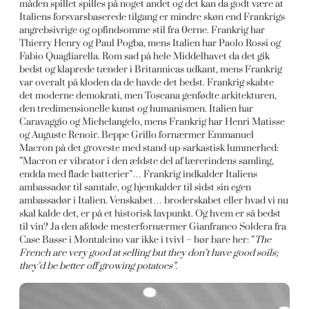
måden spillet spilles på noget andet og det kan da godt være at
Italiens forsvarsbaserede tilgang er mindre skøn end Frankrigs
angrebsivrige og opfindsomme stil fra 0erne. Frankrig har
Thierry Henry og Paul Pogba, mens Italien har Paolo Rossi og
Fabio Quagliarella. Rom sad på hele Middelhavet da det gik
bedst og klaprede tænder i Britannicas udkant, mens Frankrig
var overalt på kloden da de havde det bedst. Frankrig skabte
det moderne demokrati, men Toscana genfødte arkitekturen,
den tredimensionelle kunst og humanismen. Italien har
Caravaggio og Michelangelo, mens Frankrig har Henri Matisse
og Auguste Renoir. Beppe Grillo fornærmer Emmanuel
Macron på det groveste med stand-up-sarkastisk lummerhed:
”Macron er vibrator i den ældste del af lærerindens samling,
endda med flade batterier”… Frankrig indkalder Italiens
ambassadør til samtale, og hjemkalder til sidst sin egen
ambassadør i Italien. Venskabet… broderskabet eller hvad vi nu
skal kalde det, er på et historisk lavpunkt. Og hvem er så bedst
til vin? Ja den afdøde mesterfornærmer Gianfranco Soldera fra
Case Basse i Montalcino var ikke i tvivl – hør bare her: ”
The
French are very good at selling but they don’t have good soils;
they’d be better off growing potatoes”.