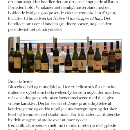
druemæssigt. Her handler det om druerne langt nede af listen.
Forleden holdt Vinakademiet nemlig masterclass med det
boblende lystige og øs-pøsende vidensmenneske Ian d’Agata,
forfatter til hovedværket
Native Wine Grapes of Italy
. Det
handlede om tyve af landets sjældnere sorter, nogle af dem
periodevist tæt på udryddelse.
Bid i de hvide
Bitterhed, bid og mundfølelse. Der er fællestræk for de hvide
italienere og selvom beskrivelsen lyder som noget der mærkes,
måske endda gør ondt, så er fornemmelserne med til at give
vinene karakter. Derfor ser vi i stigende grad udnyttelse af
kendetegnene og endda modige understregninger og det sker
først og fremmest ved skinkontakt. For ti år siden var italienske
hvidvinsmagere så stolte over at have rykket
fremstillingsprocessen helt ind i moderniteten at de frygtede