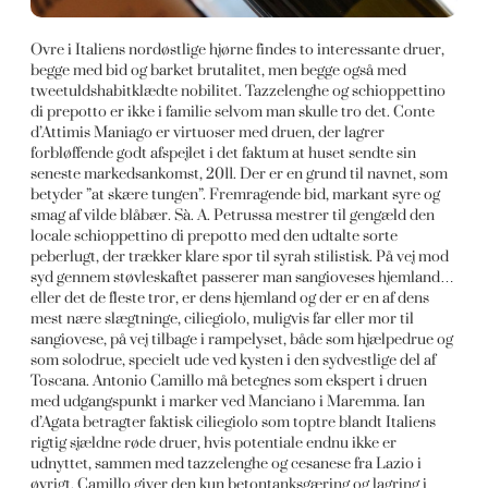
Ovre i Italiens nordøstlige hjørne findes to interessante druer,
begge med bid og barket brutalitet, men begge også med
tweetuldshabitklædte nobilitet. Tazzelenghe og schioppettino
di prepotto er ikke i familie selvom man skulle tro det. Conte
d’Attimis Maniago er virtuoser med druen, der lagrer
forbløffende godt afspejlet i det faktum at huset sendte sin
seneste markedsankomst, 2011. Der er en grund til navnet, som
betyder ”at skære tungen”. Fremragende bid, markant syre og
smag af vilde blåbær. Sà. A. Petrussa mestrer til gengæld den
locale schioppettino di prepotto med den udtalte sorte
peberlugt, der trækker klare spor til syrah stilistisk. På vej mod
syd gennem støvleskaftet passerer man sangioveses hjemland…
eller det de fleste tror, er dens hjemland og der er en af dens
mest nære slægtninge, ciliegiolo, muligvis far eller mor til
sangiovese, på vej tilbage i rampelyset, både som hjælpedrue og
som solodrue, specielt ude ved kysten i den sydvestlige del af
Toscana. Antonio Camillo må betegnes som ekspert i druen
med udgangspunkt i marker ved Manciano i Maremma. Ian
d’Agata betragter faktisk ciliegiolo som toptre blandt Italiens
rigtig sjældne røde druer, hvis potentiale endnu ikke er
udnyttet, sammen med tazzelenghe og cesanese fra Lazio i
øvrigt. Camillo giver den kun betontanksgæring og lagring i