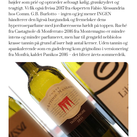
højder som prié og optræder selvsagt kølig, grønkrydret og
teagtigt. Vi fik også freisa 2017 fra eksperten Fabio Alessandria
hos Comm. G.B. Burlotto – ingen og jeg mener INGEN
håndterer den ligeså burgundisk og fremelsker dens
hyperroseparfume med jordbæressens hældt på toppen. Ruché
fra Castagnole di Monferrato 2016 fra Montemagno er mindre
intens og mindre parfumeret, men har til gengæld nebbiolos
krasse tannin på grund af især højt antal kerner. Uden tannin og
spankulerende som en gadedreng kom grignolino i versionering
fra Monfrà, kaldet Panikos 2016 – det bliver årets sommerdrik.