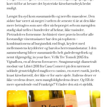
kort tid for at bevare det hysteriske kirsebærudtryk bedst
muligt.
Længst fra syd kom susumaniello og nerello mascalese. Den
sidste har været så meget i vælten de seneste ti år at den ikke
mere betragtes som sær eller nichepræget selvom mængden
stadig skal tælles i hundreder af hektar, ikke tusinder.
Pietradolces fornemme Archinieri viser præcis hvorfor alle
forstandige vinentusiaster har den på toplisten –
kombinationens af burgundisk rød frugt, krydret med
mellemøstens krydderier og barolos herremandsstatur. I den
sammenhæng bliver susumaniello helt gadedrengefræk og
nemt tilgængelig, in-your-face. Vi fik Tre Tomoli 2015 fra
Vignaflora, en af druens forsvarere. Smagsmæssigt diametralt
modsat var Libici 2011 fra Casa Comerci på den nærmest
uddøde genstridighed magliocco canino, en svært rustik, jordet,
kvast kirsebærstil, der ikke er for sarte sjæle. Italiens druer er
ikke vredens druer, men mangfoldighedens druer. Og ER de
mere spændende end Frankrigs? Vi lader den stå et øjeblik.