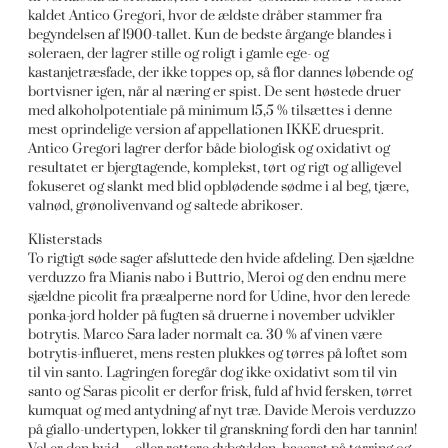
kaldet Antico Gregori, hvor de ældste dråber stammer fra
begyndelsen af 1900-tallet. Kun de bedste årgange blandes i
soleraen, der lagrer stille og roligt i gamle ege- og
kastanjetræsfade, der ikke toppes op, så flor dannes løbende og
bortvisner igen, når al næring er spist. De sent høstede druer
med alkoholpotentiale på minimum 15,5 % tilsættes i denne
mest oprindelige version af appellationen IKKE druesprit.
Antico Gregori lagrer derfor både biologisk og oxidativt og
resultatet er bjergtagende, komplekst, tørt og rigt og alligevel
fokuseret og slankt med blid opblødende sødme i al beg, tjære,
valnød, grønolivenvand og saltede abrikoser.
Klisterstads
To rigtigt søde sager afsluttede den hvide afdeling. Den sjældne
verduzzo fra Mianis nabo i Buttrio, Meroi og den endnu mere
sjældne picolit fra præalperne nord for Udine, hvor den lerede
ponka-jord holder på fugten så druerne i november udvikler
botrytis. Marco Sara lader normalt ca. 30 % af vinen være
botrytis-influeret, mens resten plukkes og tørres på loftet som
til vin santo. Lagringen foregår dog ikke oxidativt som til vin
santo og Saras picolit er derfor frisk, fuld af hvid fersken, tørret
kumquat og med antydning af nyt træ. Davide Merois verduzzo
på giallo-undertypen, lokker til granskning fordi den har tannin!