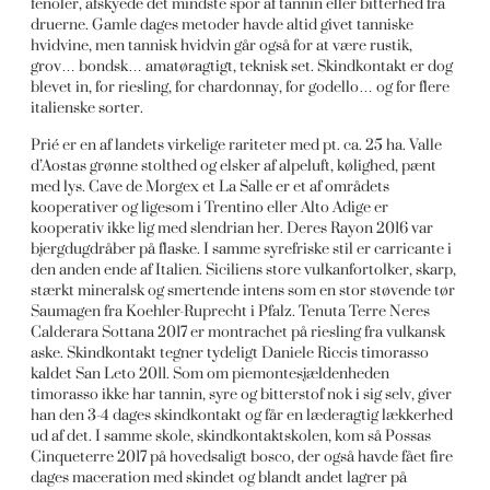
fenoler, afskyede det mindste spor af tannin eller bitterhed fra
druerne. Gamle dages metoder havde altid givet tanniske
hvidvine, men tannisk hvidvin går også for at være rustik,
grov… bondsk… amatøragtigt, teknisk set. Skindkontakt er dog
blevet in, for riesling, for chardonnay, for godello… og for flere
italienske sorter.
Prié er en af landets virkelige rariteter med pt. ca. 25 ha. Valle
d’Aostas grønne stolthed og elsker af alpeluft, kølighed, pænt
med lys. Cave de Morgex et La Salle er et af områdets
kooperativer og ligesom i Trentino eller Alto Adige er
kooperativ ikke lig med slendrian her. Deres Rayon 2016 var
bjergdugdråber på flaske. I samme syrefriske stil er carricante i
den anden ende af Italien. Siciliens store vulkanfortolker, skarp,
stærkt mineralsk og smertende intens som en stor støvende tør
Saumagen fra Koehler-Ruprecht i Pfalz. Tenuta Terre Neres
Calderara Sottana 2017 er montrachet på riesling fra vulkansk
aske. Skindkontakt tegner tydeligt Daniele Riccis timorasso
kaldet San Leto 2011. Som om piemontesjældenheden
timorasso ikke har tannin, syre og bitterstof nok i sig selv, giver
han den 3-4 dages skindkontakt og får en læderagtig lækkerhed
ud af det. I samme skole, skindkontaktskolen, kom så Possas
Cinqueterre 2017 på hovedsaligt bosco, der også havde fået fire
dages maceration med skindet og blandt andet lagrer på