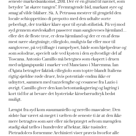
seneste markedsankomst, 2011. Der er en grund til navnet, som
betyder ”at skære tungen”. Fremragende bid, markant syre og
smag af vilde blåbær. Sà. A. Petrussa mestrer til gengæld den
locale schioppettino di prepotto med den udtalte sorte
peberlugt, der trækker klare spor til syrah stilistisk. På vej mod
syd gennem støvleskaftet passerer man sangioveses hjemland…
eller det de fleste tror, er dens hjemland og der er en af dens
mest nære slægtninge, ciliegiolo, muligvis far eller mor til
sangiovese, på vej tilbage i rampelyset, både som hjælpedrue og
som solodrue, specielt ude ved kysten i den sydvestlige del af
Toscana. Antonio Camillo må betegnes som ekspert i druen
med udgangspunkt i marker ved Manciano i Maremma. Ian
d’Agata betragter faktisk ciliegiolo som toptre blandt Italiens
rigtig sjældne røde druer, hvis potentiale endnu ikke er
udnyttet, sammen med tazzelenghe og cesanese fra Lazio i
øvrigt. Camillo giver den kun betontanksgæring og lagring i
kort tid for at bevare det hysteriske kirsebærudtryk bedst
muligt.
Længst fra syd kom susumaniello og nerello mascalese. Den
sidste har været så meget i vælten de seneste ti år at den ikke
mere betragtes som sær eller nichepræget selvom mængden
stadig skal tælles i hundreder af hektar, ikke tusinder.
Pietradolces fornemme Archinieri viser præcis hvorfor alle