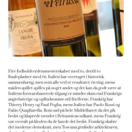
Fire fodboldverdensmesterskaber mod to, dertil to
finalepladser mod én. Italien har overtaget i historisk
sammenhæng, men som alle ved er resultater én ting, mens
måden spillet spilles på noget andet og det kan da godt være at
Italiens forsvarsbaserede tilgang er mindre skøn end Frankrigs
angrebsivrige og opfindsomme stil fra 0erne. Frankrig har
Thierry Henry og Paul Pogba, mens Italien har Paolo Rossi og
Fabio Quagliarella. Rom sad på hele Middelhavet da det gik
bedst og klaprede tænder i Britannicas udkant, mens Frankrig
var overalt på kloden da de havde det bedst. Frankrig skabte
det moderne demokrati, men Toscana genfødte arkitekturen,