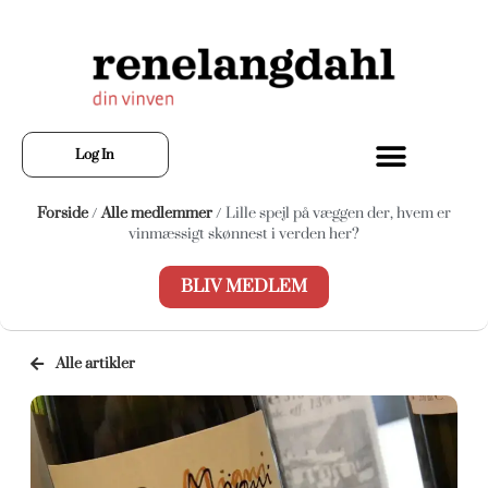
Log In
Forside
/
Alle medlemmer
/ Lille spejl på væggen der, hvem er
vinmæssigt skønnest i verden her?
BLIV MEDLEM
Alle artikler