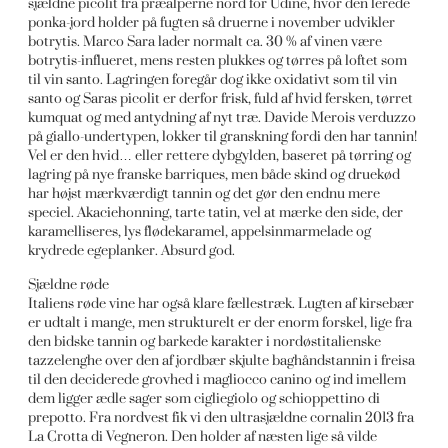
sjældne picolit fra præalperne nord for Udine, hvor den lerede
ponka-jord holder på fugten så druerne i november udvikler
botrytis. Marco Sara lader normalt ca. 30 % af vinen være
botrytis-influeret, mens resten plukkes og tørres på loftet som
til vin santo. Lagringen foregår dog ikke oxidativt som til vin
santo og Saras picolit er derfor frisk, fuld af hvid fersken, tørret
kumquat og med antydning af nyt træ. Davide Merois verduzzo
på giallo-undertypen, lokker til granskning fordi den har tannin!
Vel er den hvid… eller rettere dybgylden, baseret på tørring og
lagring på nye franske barriques, men både skind og druekød
har højst mærkværdigt tannin og det gør den endnu mere
speciel. Akaciehonning, tarte tatin, vel at mærke den side, der
karamelliseres, lys flødekaramel, appelsinmarmelade og
krydrede egeplanker. Absurd god.
Sjældne røde
Italiens røde vine har også klare fællestræk. Lugten af kirsebær
er udtalt i mange, men strukturelt er der enorm forskel, lige fra
den bidske tannin og barkede karakter i nordøstitalienske
tazzelenghe over den af jordbær skjulte baghåndstannin i freisa
til den deciderede grovhed i magliocco canino og ind imellem
dem ligger ædle sager som cigliegiolo og schioppettino di
prepotto. Fra nordvest fik vi den ultrasjældne cornalin 2013 fra
La Crotta di Vegneron. Den holder af næsten lige så vilde