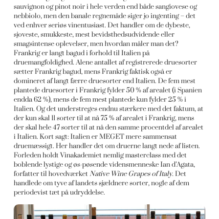
sauvignon og pinot noir i hele verden end både sangiovese og
nebbiolo, men den banale regnemåde siger jo ingenting – det
ved enhver seriøs vinentusiast. Det handler om de dybeste,
sjoveste, smukkeste, mest bevidsthedsudvidende eller
smagsintense oplevelser, men hvordan måler man det?
Frankrig er langt bagud i forhold til Italien på
druemangfoldighed. Alene antallet af registrerede druesorter
sætter Frankrig bagud, mens Frankrig faktisk også er
domineret af langt færre druesorter end Italien. De fem mest
plantede druesorter i Frankrig fylder 50 % af arealet (i Spanien
endda 62 %), mens de fem mest plantede kun fylder 25 % i
Italien. Og det understreges endnu stærkere med det faktum, at
der kun skal 11 sorter til at nå 75 % af arealet i Frankrig, mens
der skal hele 47 sorter til at nå den samme procentdel af arealet
i Italien. Kort sagt: Italien er MEGET mere sammensat
druemæssigt. Her handler det om druerne langt nede af listen.
Forleden holdt Vinakademiet nemlig masterclass med det
boblende lystige og øs-pøsende vidensmenneske Ian d’Agata,
forfatter til hovedværket
Native Wine Grapes of Italy
. Det
handlede om tyve af landets sjældnere sorter, nogle af dem
periodevist tæt på udryddelse.