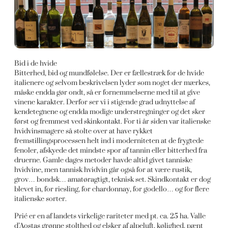
Bid i de hvide
Bitterhed, bid og mundfølelse. Der er fællestræk for de hvide
italienere og selvom beskrivelsen lyder som noget der mærkes,
måske endda gør ondt, så er fornemmelserne med til at give
vinene karakter. Derfor ser vi i stigende grad udnyttelse af
kendetegnene og endda modige understregninger og det sker
først og fremmest ved skinkontakt. For ti år siden var italienske
hvidvinsmagere så stolte over at have rykket
fremstillingsprocessen helt ind i moderniteten at de frygtede
fenoler, afskyede det mindste spor af tannin eller bitterhed fra
druerne. Gamle dages metoder havde altid givet tanniske
hvidvine, men tannisk hvidvin går også for at være rustik,
grov… bondsk… amatøragtigt, teknisk set. Skindkontakt er dog
blevet in, for riesling, for chardonnay, for godello… og for flere
italienske sorter.
Prié er en af landets virkelige rariteter med pt. ca. 25 ha. Valle
d’Aostas grønne stolthed og elsker af alpeluft, kølighed, pænt