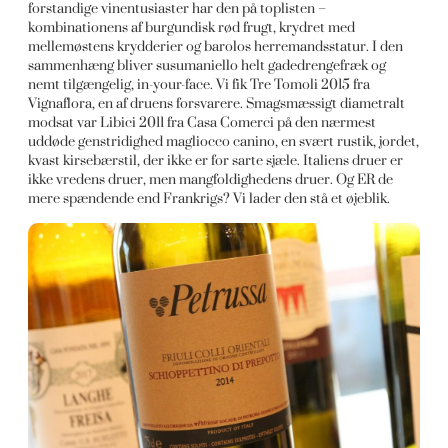
forstandige vinentusiaster har den på toplisten –
kombinationens af burgundisk rød frugt, krydret med
mellemøstens krydderier og barolos herremandsstatur. I den
sammenhæng bliver susumaniello helt gadedrengefræk og
nemt tilgængelig, in-your-face. Vi fik Tre Tomoli 2015 fra
Vignaflora, en af druens forsvarere. Smagsmæssigt diametralt
modsat var Libici 2011 fra Casa Comerci på den nærmest
uddøde genstridighed magliocco canino, en svært rustik, jordet,
kvast kirsebærstil, der ikke er for sarte sjæle. Italiens druer er
ikke vredens druer, men mangfoldighedens druer. Og ER de
mere spændende end Frankrigs? Vi lader den stå et øjeblik.