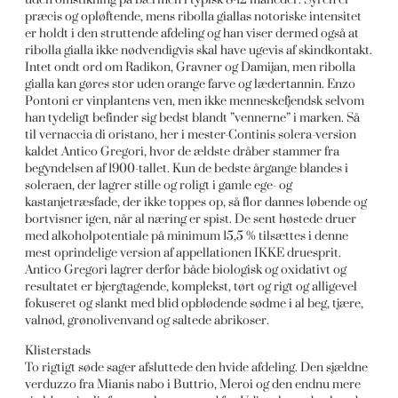
præcis og opløftende, mens ribolla giallas notoriske intensitet
er holdt i den struttende afdeling og han viser dermed også at
ribolla gialla ikke nødvendigvis skal have ugevis af skindkontakt.
Intet ondt ord om Radikon, Gravner og Damijan, men ribolla
gialla kan gøres stor uden orange farve og lædertannin. Enzo
Pontoni er vinplantens ven, men ikke menneskefjendsk selvom
han tydeligt befinder sig bedst blandt ”vennerne” i marken. Så
til vernaccia di oristano, her i mester-Continis solera-version
kaldet Antico Gregori, hvor de ældste dråber stammer fra
begyndelsen af 1900-tallet. Kun de bedste årgange blandes i
soleraen, der lagrer stille og roligt i gamle ege- og
kastanjetræsfade, der ikke toppes op, så flor dannes løbende og
bortvisner igen, når al næring er spist. De sent høstede druer
med alkoholpotentiale på minimum 15,5 % tilsættes i denne
mest oprindelige version af appellationen IKKE druesprit.
Antico Gregori lagrer derfor både biologisk og oxidativt og
resultatet er bjergtagende, komplekst, tørt og rigt og alligevel
fokuseret og slankt med blid opblødende sødme i al beg, tjære,
valnød, grønolivenvand og saltede abrikoser.
Klisterstads
To rigtigt søde sager afsluttede den hvide afdeling. Den sjældne
verduzzo fra Mianis nabo i Buttrio, Meroi og den endnu mere