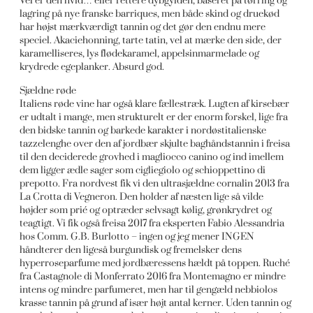
Vel er den hvid… eller rettere dybgylden, baseret på tørring og
lagring på nye franske barriques, men både skind og druekød
har højst mærkværdigt tannin og det gør den endnu mere
speciel. Akaciehonning, tarte tatin, vel at mærke den side, der
karamelliseres, lys flødekaramel, appelsinmarmelade og
krydrede egeplanker. Absurd god.
Sjældne røde
Italiens røde vine har også klare fællestræk. Lugten af kirsebær
er udtalt i mange, men strukturelt er der enorm forskel, lige fra
den bidske tannin og barkede karakter i nordøstitalienske
tazzelenghe over den af jordbær skjulte baghåndstannin i freisa
til den deciderede grovhed i magliocco canino og ind imellem
dem ligger ædle sager som cigliegiolo og schioppettino di
prepotto. Fra nordvest fik vi den ultrasjældne cornalin 2013 fra
La Crotta di Vegneron. Den holder af næsten lige så vilde
højder som prié og optræder selvsagt kølig, grønkrydret og
teagtigt. Vi fik også freisa 2017 fra eksperten Fabio Alessandria
hos Comm. G.B. Burlotto – ingen og jeg mener INGEN
håndterer den ligeså burgundisk og fremelsker dens
hyperroseparfume med jordbæressens hældt på toppen. Ruché
fra Castagnole di Monferrato 2016 fra Montemagno er mindre
intens og mindre parfumeret, men har til gengæld nebbiolos
krasse tannin på grund af især højt antal kerner. Uden tannin og