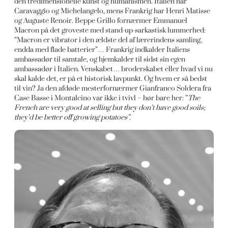
den tredimensionelle kunst og humanismen. Italien har
Caravaggio og Michelangelo, mens Frankrig har Henri Matisse
og Auguste Renoir. Beppe Grillo fornærmer Emmanuel
Macron på det groveste med stand-up-sarkastisk lummerhed:
”Macron er vibrator i den ældste del af lærerindens samling,
endda med flade batterier”… Frankrig indkalder Italiens
ambassadør til samtale, og hjemkalder til sidst sin egen
ambassadør i Italien. Venskabet… broderskabet eller hvad vi nu
skal kalde det, er på et historisk lavpunkt. Og hvem er så bedst
til vin? Ja den afdøde mesterfornærmer Gianfranco Soldera fra
Case Basse i Montalcino var ikke i tvivl – hør bare her: ”
The
French are very good at selling but they don’t have good soils;
they’d be better off growing potatoes”.