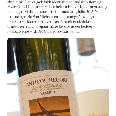
akacietræ. Den er gådefuldt identisk med landskab, flora og
råvarebank i Cinqueterre. I en helt anden boldgade, men stadig
tør smagte vi den ultraaromatiske moscato giallo 2015 fra
Istituto Agrario San Michele, en af de mange forskellige
moscato-varianter, der hver især formelt er distinkte
druesorter, så Ian d’Agata måtte lære os at det hedder
moscato’erne – ALDRIG bare
moscato
i ental.