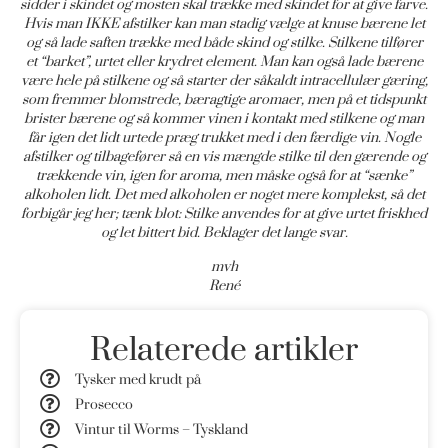
sidder i skindet og mosten skal trække med skindet for at give farve.
Hvis man IKKE afstilker kan man stadig vælge at knuse bærene let
og så lade saften trække med både skind og stilke. Stilkene tilfører
et “barket”, urtet eller krydret element. Man kan også lade bærene
være hele på stilkene og så starter der såkaldt intracellulær gæring,
som fremmer blomstrede, bæragtige aromaer, men på et tidspunkt
brister bærene og så kommer vinen i kontakt med stilkene og man
får igen det lidt urtede præg trukket med i den færdige vin. Nogle
afstilker og tilbagefører så en vis mængde stilke til den gærende og
trækkende vin, igen for aroma, men måske også for at “sænke”
alkoholen lidt. Det med alkoholen er noget mere komplekst, så det
forbigår jeg her; tænk blot: Stilke anvendes for at give urtet friskhed
og let bittert bid. Beklager det lange svar.
mvh
René
Relaterede artikler
Tysker med krudt på
Prosecco
Vintur til Worms – Tyskland