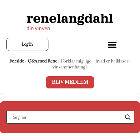
Log In
Forside
/
Q&A med Rene
/ Forklar mig lige – hvad er helklaser i
vinsammenhæng?
BLIV MEDLEM