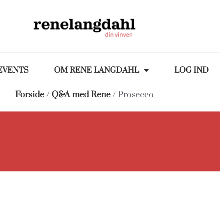
EVENTS
OM RENE LANGDAHL
LOG IND
Forside
/
Q&A med Rene
/ Prosecco