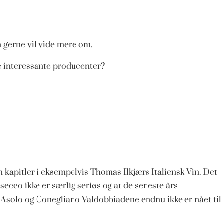
 gerne vil vide mere om.
e interessante producenter?
kapitler i eksempelvis Thomas Ilkjærs Italiensk Vin. Det
secco ikke er særlig seriøs og at de seneste års
ed Asolo og Conegliano-Valdobbiadene endnu ikke er nået til