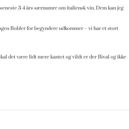
e seneste 3-4 års særnumre om italiensk vin. Dem kan jeg
ogen Bobler for begyndere udkommer – vi har et stort
al det være lidt mere kantet og vildt er der Bival og ikke