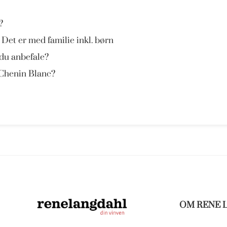
?
 Det er med familie inkl. børn
 du anbefale?
 Chenin Blanc?
OM RENE 