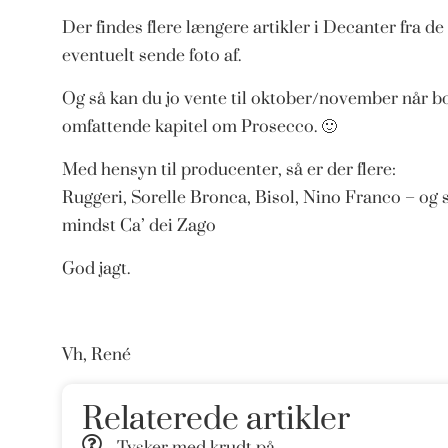
Der findes flere længere artikler i Decanter fra d
eventuelt sende foto af.
Og så kan du jo vente til oktober/november når b
omfattende kapitel om Prosecco. 🙂
Med hensyn til producenter, så er der flere:
Ruggeri, Sorelle Bronca, Bisol, Nino Franco – og sk
mindst Ca’ dei Zago
God jagt.
Vh, René
Relaterede artikler
Tysker med krudt på