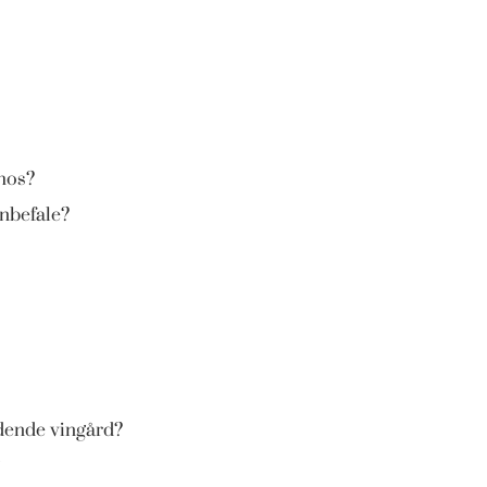
hos?
anbefale?
dende vingård?