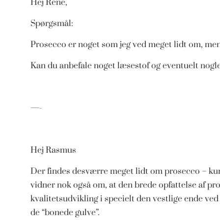
Hej Rene,
Spørgsmål:
Prosecco er noget som jeg ved meget lidt om, men
Kan du anbefale noget læsestof og eventuelt nogl
—-
Hej Rasmus
Der findes desværre meget lidt om prosecco – kun 
vidner nok også om, at den brede opfattelse af pro
kvalitetsudvikling i specielt den vestlige ende v
de “bonede gulve”.