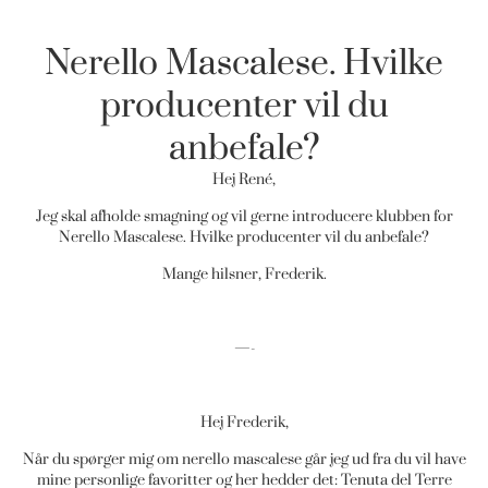
Nerello Mascalese. Hvilke
producenter vil du
anbefale?
Hej René,
Jeg skal afholde smagning og vil gerne introducere klubben for
Nerello Mascalese. Hvilke producenter vil du anbefale?
Mange hilsner, Frederik.
—-
Hej Frederik,
Når du spørger mig om nerello mascalese går jeg ud fra du vil have
mine personlige favoritter og her hedder det: Tenuta del Terre