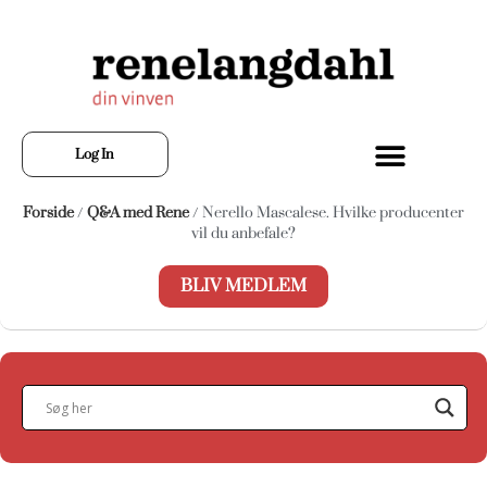
Log In
Forside
/
Q&A med Rene
/ Nerello Mascalese. Hvilke producenter
vil du anbefale?
BLIV MEDLEM