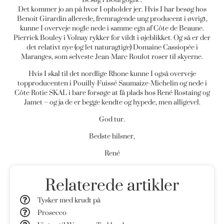
Det kommer jo an på hvor I opholder jer. Hvis I har besøg hos
Benoit Girardin allerede, fremragende ung producent i øvrigt,
kunne I overveje nogle nede i samme egn af Côte de Beaune.
Pierrick Bouley i Volnay rykker for vildt i øjeblikket. Og så er der
det relativt nye (og let naturagtige) Domaine Cassiopée i
Maranges, som selveste Jean-Marc Roulot roser til skyerne.
Hvis I skal til det nordlige Rhone kunne I også overveje
topproducenten i Pouilly-Fuissé Saumaize-Michelin og nede i
Côte Rotie SKAL i bare forsøge at få plads hos René Rostaing og
Jamet – og ja de er begge kendte og hypede, men alligevel.
God tur.
Bedste hilsner,
René
Relaterede artikler
Tysker med krudt på
Prosecco