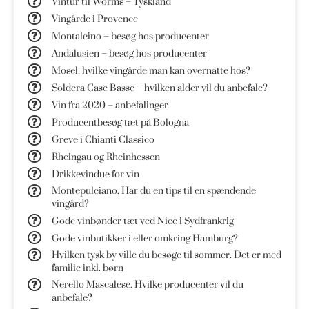
Vintur til Worms – Tyskland
Vingårde i Provence
Montalcino – besøg hos producenter
Andalusien – besøg hos producenter
Mosel: hvilke vingårde man kan overnatte hos?
Soldera Case Basse – hvilken alder vil du anbefale?
Vin fra 2020 – anbefalinger
Producentbesøg tæt på Bologna
Greve i Chianti Classico
Rheingau og Rheinhessen
Drikkevindue for vin
Montepulciano. Har du en tips til en spændende
vingård?
Gode vinbønder tæt ved Nice i Sydfrankrig
Gode vinbutikker i eller omkring Hamburg?
Hvilken tysk by ville du besøge til sommer. Det er med
familie inkl. børn
Nerello Mascalese. Hvilke producenter vil du
anbefale?