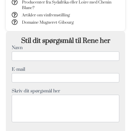
Producenter fra Sydafrika eller Loire med Chenin
Blanc?
Artikler om vinfremstilling
Domaine Mugneret-Gibourg
Stil dit spørgsmål til Rene her
Navn
Q&A
Form
E-mail
Skriv dit spørgsmål her