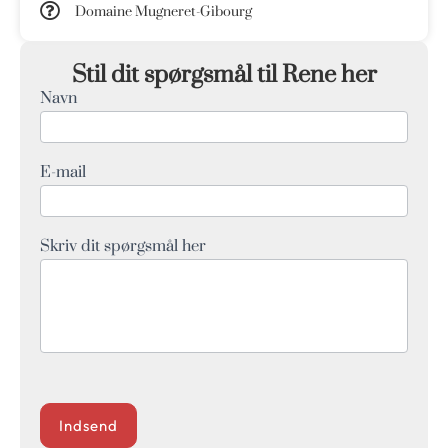
Domaine Mugneret-Gibourg
Stil dit spørgsmål til Rene her
Navn
Q&A
Form
E-mail
Skriv dit spørgsmål her
Indsend