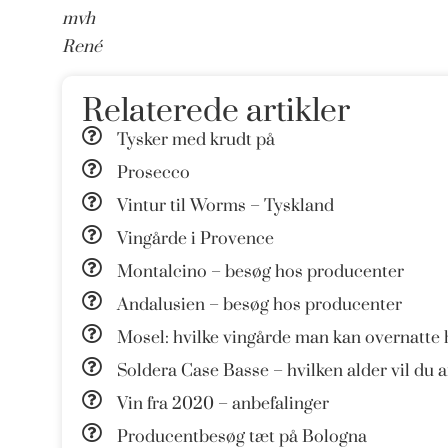
mvh
René
Relaterede artikler
Tysker med krudt på
Prosecco
Vintur til Worms – Tyskland
Vingårde i Provence
Montalcino – besøg hos producenter
Andalusien – besøg hos producenter
Mosel: hvilke vingårde man kan overnatte 
Soldera Case Basse – hvilken alder vil du 
Vin fra 2020 – anbefalinger
Producentbesøg tæt på Bologna