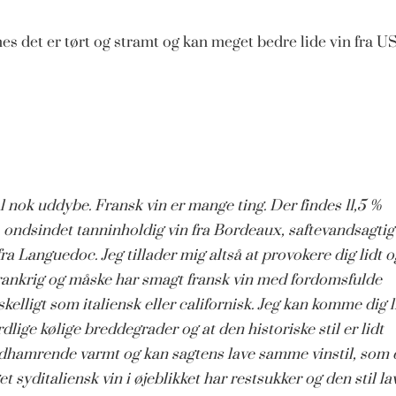
es det er tørt og stramt og kan meget bedre lide vin fra U
al nok uddybe. Fransk vin er mange ting. Der findes 11,5 %
, ondsindet tanninholdig vin fra Bordeaux, saftevandsagtig
ra Languedoc. Jeg tillader mig altså at provokere dig lidt o
 Frankrig og måske har smagt fransk vin med fordomsfulde
kelligt som italiensk eller californisk. Jeg kan komme dig l
lige kølige breddegrader og at den historiske stil er lidt
andhamrende varmt og kan sagtens lave samme vinstil, som
t syditaliensk vin i øjeblikket har restsukker og den stil la