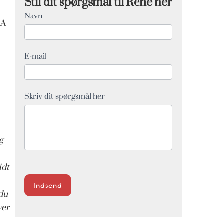
Stil dit spørgsmål til Rene her
Q&A
Navn
SA
Form
E-mail
Skriv dit spørgsmål her
g
idt
Indsend
 du
ver