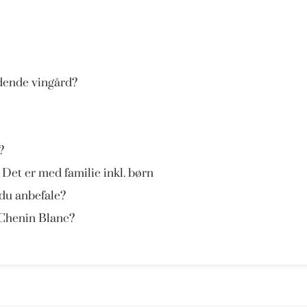
dende vingård?
?
 Det er med familie inkl. børn
 du anbefale?
 Chenin Blanc?