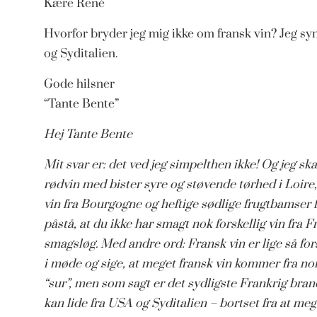
Kære René
Hvorfor bryder jeg mig ikke om fransk vin? Jeg syn
og Syditalien.
Gode hilsner
“Tante Bente”
Hej Tante Bente
Mit svar er: det ved jeg simpelthen ikke! Og jeg sk
rødvin med bister syre og støvende tørhed i Loire
vin fra Bourgogne og heftige sødlige frugtbamser f
påstå, at du ikke har smagt nok forskellig vin fra
smagsløg. Med andre ord: Fransk vin er lige så fors
i møde og sige, at meget fransk vin kommer fra nord
“sur”, men som sagt er det sydligste Frankrig br
kan lide fra USA og Syditalien – bortset fra at mege