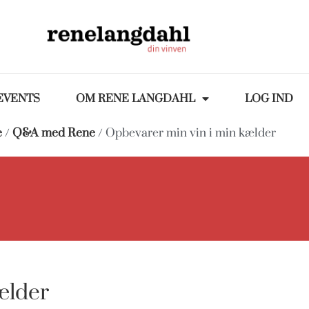
EVENTS
OM RENE LANGDAHL
LOG IND
e
/
Q&A med Rene
/ Opbevarer min vin i min kælder
ælder