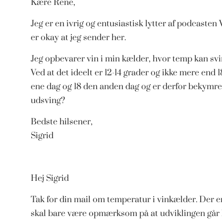
Kære Rene,
Jeg er en ivrig og entusiastisk lytter af podcaste
er okay at jeg sender her.
Jeg opbevarer vin i min kælder, hvor temp kan svin
Ved at det ideelt er 12-14 grader og ikke mere end 
ene dag og 18 den anden dag og er derfor bekymret 
udsving?
Bedste hilsener,
Sigrid
Hej Sigrid
Tak for din mail om temperatur i vinkælder. Der e
skal bare være opmærksom på at udviklingen går li