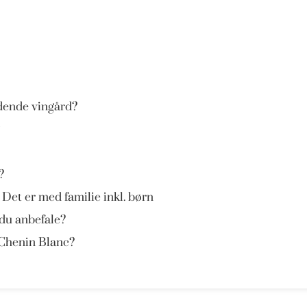
dende vingård?
?
 Det er med familie inkl. børn
 du anbefale?
 Chenin Blanc?