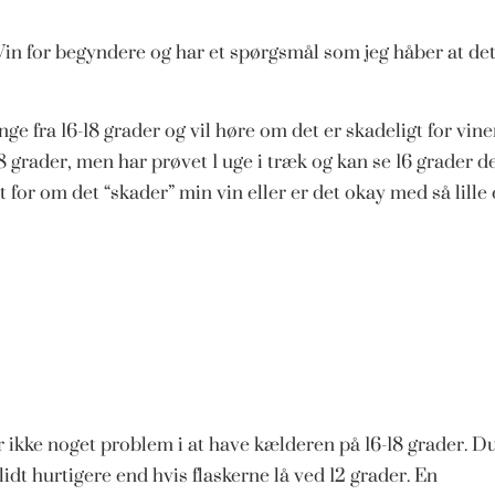
n Vin for begyndere og har et spørgsmål som jeg håber at de
ge fra 16-18 grader og vil høre om det er skadeligt for vin
18 grader, men har prøvet 1 uge i træk og kan se 16 grader d
for om det “skader” min vin eller er det okay med så lille 
r ikke noget problem i at have kælderen på 16-18 grader. D
dt hurtigere end hvis flaskerne lå ved 12 grader. En