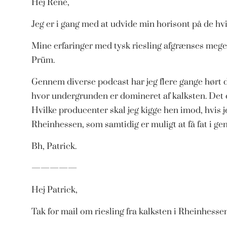
Hej René,
Jeg er i gang med at udvide min horisont på de hvid
Mine erfaringer med tysk riesling afgrænses meget t
Prüm.
Gennem diverse podcast har jeg flere gange hørt 
hvor undergrunden er domineret af kalksten. Det e
Hvilke producenter skal jeg kigge hen imod, hvis j
Rheinhessen, som samtidig er muligt at få fat i 
Bh, Patrick.
—————
Hej Patrick,
Tak for mail om riesling fra kalksten i Rheinhessen