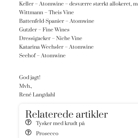
Keller – Atomwine – desværre stærkt allokeret, 
Wittmann – Theis Vine
Battenfeld-Spanier – Atomwine
Gutzler – Fine Wines
Dressigacker – Niche Vine
Katarina Wechsler – Atomwine
Seehof – Atomwine
God jagt!
Mvh.,
René Langdahl
Relaterede artikler
Tysker med krudt på
Prosecco