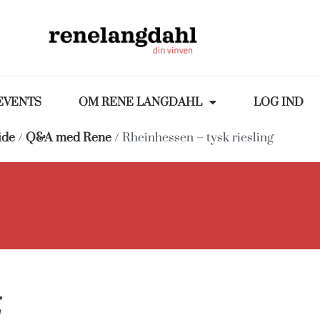
EVENTS
OM RENE LANGDAHL
LOG IND
ide
/
Q&A med Rene
/ Rheinhessen – tysk riesling
g