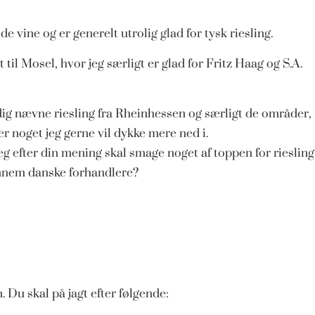
e vine og er generelt utrolig glad for tysk riesling.
il Mosel, hvor jeg særligt er glad for Fritz Haag og S.A.
dig nævne riesling fra Rheinhessen og særligt de områder,
r noget jeg gerne vil dykke mere ned i.
eg efter din mening skal smage noget af toppen for riesling
gennem danske forhandlere?
. Du skal på jagt efter følgende: