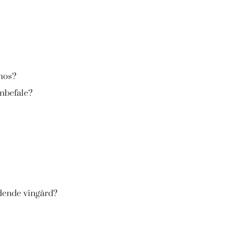
hos?
anbefale?
dende vingård?