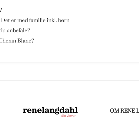
?
 Det er med familie inkl. børn
 du anbefale?
 Chenin Blanc?
OM RENE 